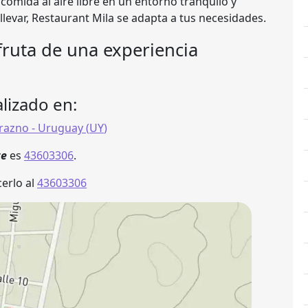
a comida al aire libre en un entorno tranquilo y
 llevar, Restaurant Mila se adapta a tus necesidades.
sfruta de una experiencia
lizado en:
razno
- Uruguay (
UY
)
te
es
43603306
.
erlo al
43603306