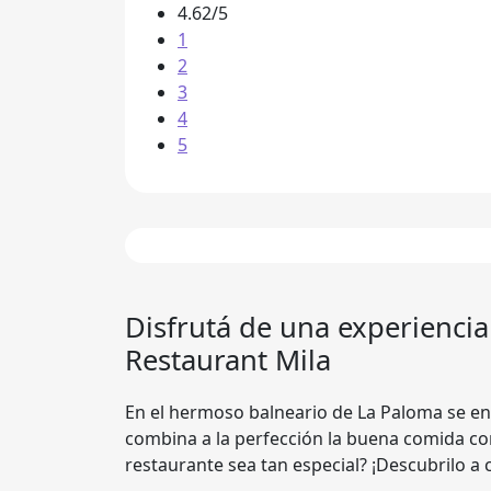
4.62/5
1
2
3
4
5
Disfrutá de una experienci
Restaurant Mila
En el hermoso balneario de La Paloma se en
combina a la perfección la buena comida co
restaurante sea tan especial? ¡Descubrilo a 