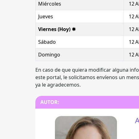
Miércoles
12 A
Jueves
12 A
Viernes (Hoy) ✸
12 A
Sábado
12 A
Domingo
12 A
En caso de que quiera modificar alguna inf
este portal, le solicitamos envíenos un men
ya le agradecemos.
AUTOR:
A