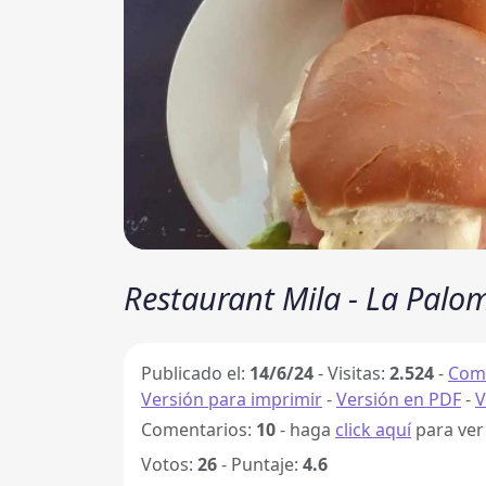
Restaurant Mila - La Palo
Publicado el:
14/6/24
-
Visitas:
2.524
-
Comp
Versión para imprimir
-
Versión en PDF
-
V
Comentarios:
10
- haga
click aquí
para ver
Votos:
26
- Puntaje:
4.6