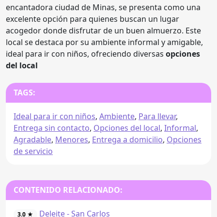
encantadora ciudad de Minas, se presenta como una
excelente opción para quienes buscan un lugar
acogedor donde disfrutar de un buen almuerzo. Este
local se destaca por su ambiente informal y amigable,
ideal para ir con niños, ofreciendo diversas
opciones
del local
TAGS:
Ideal para ir con niños
,
Ambiente
,
Para llevar
,
Entrega sin contacto
,
Opciones del local
,
Informal
,
Agradable
,
Menores
,
Entrega a domicilio
,
Opciones
de servicio
CONTENIDO RELACIONADO:
Deleite - San Carlos
3.0 ★