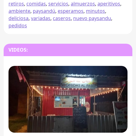
retiros
,
comidas
,
servicios
,
almuerzos
,
aperitivos
,
ambiente
,
paysandú
,
esperamos
,
minutos
,
deliciosa
,
variadas
,
caseros
,
nuevo paysandu
,
pedidos
VIDEOS: