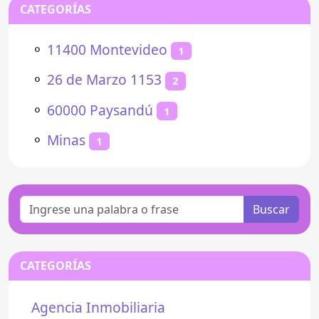
CATEGORÍAS
⚬
11400 Montevideo
1
⚬
26 de Marzo 1153
2
⚬
60000 Paysandú
1
⚬
Minas
1
Buscar
CATEGORÍAS
Agencia Inmobiliaria