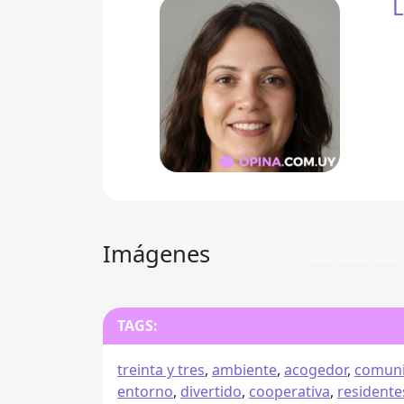
L
Imágenes
Anterior
TAGS:
treinta y tres
,
ambiente
,
acogedor
,
comun
entorno
,
divertido
,
cooperativa
,
residente