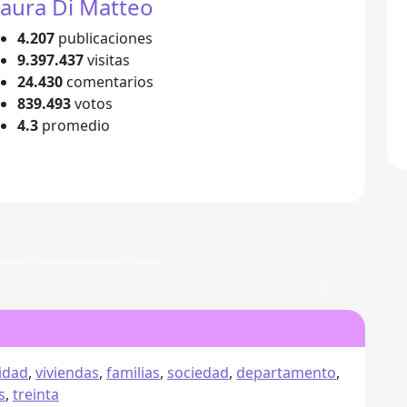
aura Di Matteo
4.207
publicaciones
9.397.437
visitas
24.430
comentarios
839.493
votos
4.3
promedio
Siguiente
idad
,
viviendas
,
familias
,
sociedad
,
departamento
,
s
,
treinta