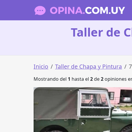
Taller de 
Inicio
Taller de Chapa y Pintura
7
Mostrando del
1
hasta el
2
de
2
opiniones en