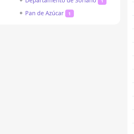
⚬
Departamento de Soriano
1
⚬
Pan de Azúcar
1