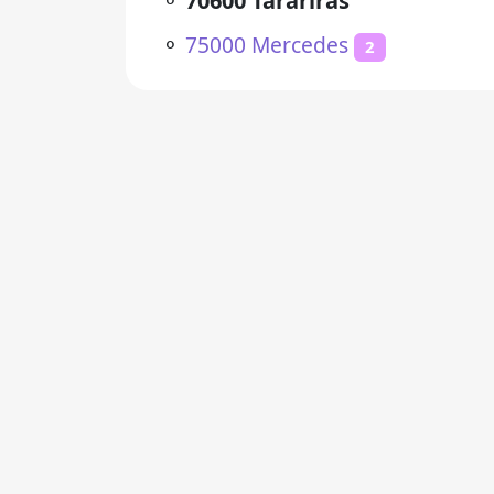
⚬
70600 Tarariras
⚬
75000 Mercedes
2