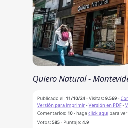
Quiero Natural - Montevid
Publicado el:
11/10/24
-
Visitas:
9.569
-
Com
Versión para imprimir
-
Versión en PDF
-
V
Comentarios:
10
- haga
click aquí
para ver
Votos:
585
- Puntaje:
4.9