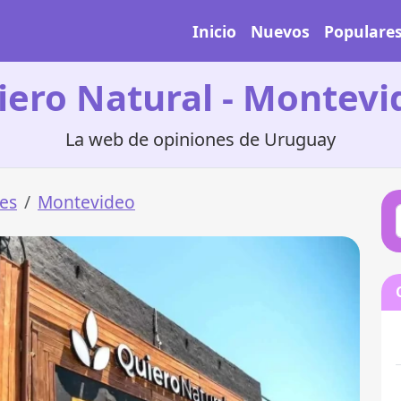
Inicio
Nuevos
Populare
iero Natural - Montevi
La web de opiniones de Uruguay
es
Montevideo