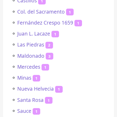
⚬
Castillos
1
⚬
Col. del Sacramento
1
⚬
Fernández Crespo 1659
1
⚬
Juan L. Lacaze
1
⚬
Las Piedras
2
⚬
Maldonado
3
⚬
Mercedes
1
⚬
Minas
1
⚬
Nueva Helvecia
1
⚬
Santa Rosa
1
⚬
Sauce
1