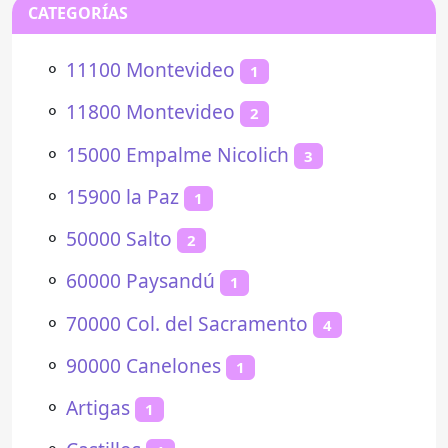
CATEGORÍAS
⚬
11100 Montevideo
1
⚬
11800 Montevideo
2
⚬
15000 Empalme Nicolich
3
⚬
15900 la Paz
1
⚬
50000 Salto
2
⚬
60000 Paysandú
1
⚬
70000 Col. del Sacramento
4
⚬
90000 Canelones
1
⚬
Artigas
1