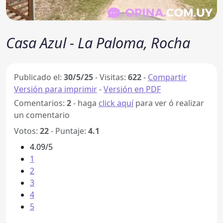
Casa Azul - La Paloma, Rocha
Publicado el:
30/5/25
-
Visitas:
622
-
Compartir
Versión para imprimir
-
Versión en PDF
Comentarios:
2
- haga
click aquí
para ver ó realizar
un comentario
Votos:
22
- Puntaje:
4.1
4.09/5
1
2
3
4
5