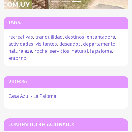
TAGS:
recreativas
,
tranquilidad
,
destinos
,
encantadora
,
actividades
,
visitantes
,
deseados
,
departamento
,
naturaleza
,
rocha
,
servicios
,
natural
,
la paloma
,
entorno
VIDEOS:
Casa Azul - La Paloma
CONTENIDO RELACIONADO: