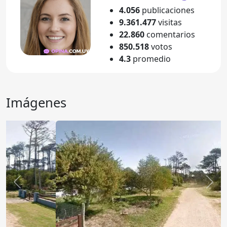
4.056
publicaciones
9.361.477
visitas
22.860
comentarios
850.518
votos
4.3
promedio
Imágenes
Anterior
Sigu