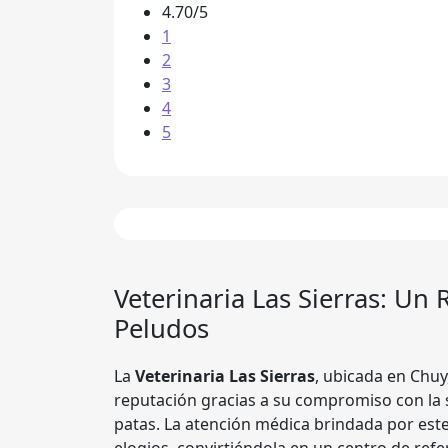
4.70/5
1
2
3
4
5
Veterinaria Las Sierras
: Un 
Peludos
La
Veterinaria Las Sierras
, ubicada en Chu
reputación gracias a su compromiso con la 
patas. La atención médica brindada por est