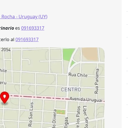
 Rocha
- Uruguay (
UY
)
rinario
es
091693317
erlo al
091693317