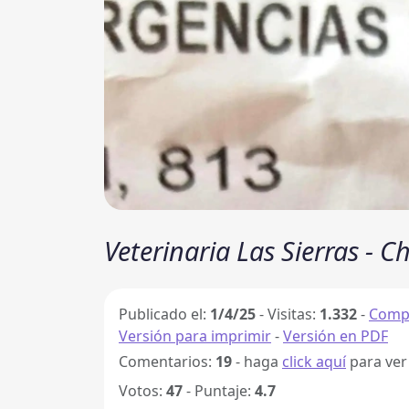
Veterinaria Las Sierras - 
Publicado el:
1/4/25
-
Visitas:
1.332
-
Compa
Versión para imprimir
-
Versión en PDF
Comentarios:
19
- haga
click aquí
para ver
Votos:
47
- Puntaje:
4.7