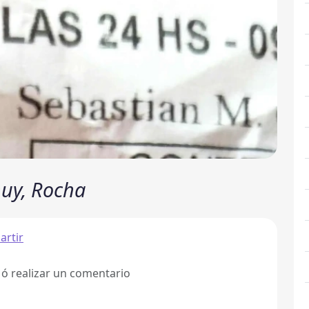
Chuy, Rocha
rtir
 ó realizar un comentario