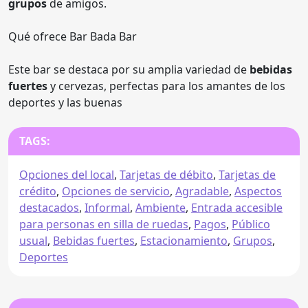
grupos
de amigos.
Qué ofrece Bar Bada Bar
Este bar se destaca por su amplia variedad de
bebidas
fuertes
y cervezas, perfectas para los amantes de los
deportes y las buenas
TAGS:
Opciones del local
,
Tarjetas de débito
,
Tarjetas de
crédito
,
Opciones de servicio
,
Agradable
,
Aspectos
destacados
,
Informal
,
Ambiente
,
Entrada accesible
para personas en silla de ruedas
,
Pagos
,
Público
usual
,
Bebidas fuertes
,
Estacionamiento
,
Grupos
,
Deportes