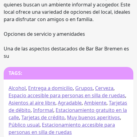
quienes buscan un ambiente informal y acogedor. Este
local ofrece una variedad de opciones del local, ideales
para disfrutar con amigos o en familia.
Opciones de servicio y amenidades
Una de las aspectos destacados de Bar Bar Bremen es
su
TAGS:
Alcohol
,
Entrega a domicilio
,
Grupos
,
Cerveza
,
Espacio accesible para personas en silla de ruedas
,
Asientos al aire libre
,
Agradable
,
Ambiente
,
Tarjetas
de débito
,
Informal
,
Estacionamiento gratuito en la
calle
,
Tarjetas de crédito
,
Muy buenos aperitivos
,
Público usual
,
Estacionamiento accesible para
personas en silla de ruedas