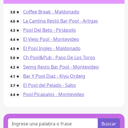
Coffee Break - Maldonado
3.8 ★
La Cantina Restó Bar-Pool - Artigas
4.6 ★
Pool Del Beto - Piriápolis
4.3 ★
El Viejo Pool - Montevideo
4.4 ★
El Pool Ingles - Maldonado
4.5 ★
Ch Pool&Pub - Paso De Los Toros
5.0 ★
Swing Resto Bar Pool - Montevideo
4.2 ★
Bar Y Pool Diaz - Kiyu-Ordeig
4.1 ★
El Pool del Pelado - Salto
3.7 ★
Pool Picapalos - Montevideo
4.4 ★
Buscar