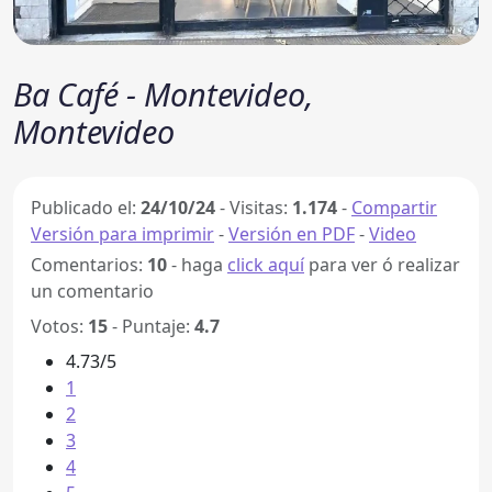
Ba Café - Montevideo,
Montevideo
Publicado el:
24/10/24
-
Visitas:
1.174
-
Compartir
Versión para imprimir
-
Versión en PDF
-
Video
Comentarios:
10
- haga
click aquí
para ver ó realizar
un comentario
Votos:
15
- Puntaje:
4.7
4.73/5
1
2
3
4