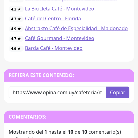
La Bicicleta Café - Montevideo
4.2 ★
Café del Centro - Florida
4.3 ★
Abstrakto Café de Especialidad - Maldonado
4.9 ★
Café Gourmand - Montevideo
4.7 ★
Barda Café - Montevideo
4.6 ★
REFIERA ESTE CONTENIDO:
Copiar
COMENTARIOS:
Mostrando del
1
hasta el
10
de
10
comentario(s)