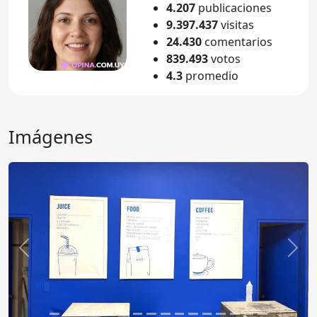
4.207
publicaciones
9.397.437
visitas
24.430
comentarios
839.493
votos
4.3
promedio
Imágenes
Anterior
Sigu