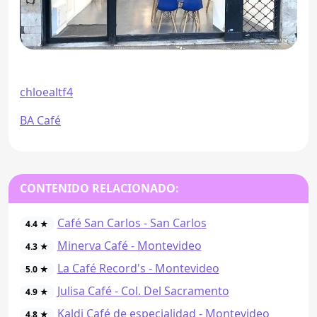
chloealtf4
BA Café
CONTENIDO RELACIONADO:
Café San Carlos - San Carlos
4.4 ★
Minerva Café - Montevideo
4.3 ★
La Café Record's - Montevideo
5.0 ★
Julisa Café - Col. Del Sacramento
4.9 ★
Kaldi Café de especialidad - Montevideo
4.8 ★