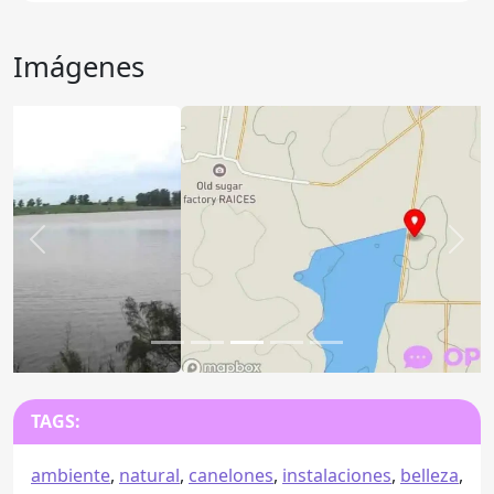
Imágenes
Anterior
Sigu
TAGS:
ambiente
,
natural
,
canelones
,
instalaciones
,
belleza
,