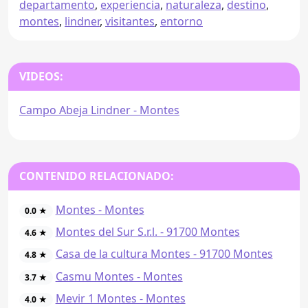
departamento
,
experiencia
,
naturaleza
,
destino
,
montes
,
lindner
,
visitantes
,
entorno
VIDEOS:
Campo Abeja Lindner - Montes
CONTENIDO RELACIONADO:
Montes - Montes
0.0 ★
Montes del Sur S.r.l. - 91700 Montes
4.6 ★
Casa de la cultura Montes - 91700 Montes
4.8 ★
Casmu Montes - Montes
3.7 ★
Mevir 1 Montes - Montes
4.0 ★