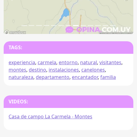
Anterior
Sigu
TAGS:
experiencia
,
carmela
,
entorno
,
natural
,
visitantes
,
montes
,
destino
,
instalaciones
,
canelones
,
naturaleza
,
departamento
,
encantador
,
familia
VIDEOS:
Casa de campo La Carmela - Montes