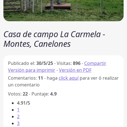
Casa de campo La Carmela -
Montes, Canelones
Publicado el:
30/5/25
-
Visitas:
896
-
Compartir
Versión para imprimir
-
Versión en PDF
Comentarios:
11
- haga
click aquí
para ver ó realizar
un comentario
Votos:
22
- Puntaje:
4.9
4.91/5
1
2
3