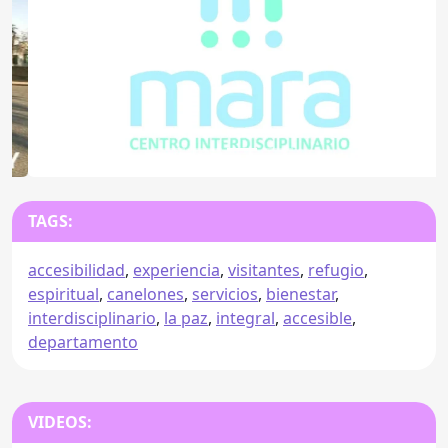
Anterior
Sigu
TAGS:
accesibilidad
,
experiencia
,
visitantes
,
refugio
,
espiritual
,
canelones
,
servicios
,
bienestar
,
interdisciplinario
,
la paz
,
integral
,
accesible
,
departamento
VIDEOS: