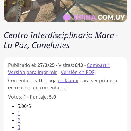
Centro Interdisciplinario Mara -
La Paz, Canelones
Publicado el:
27/3/25
-
Visitas:
813
-
Compartir
Versión para imprimir
-
Versión en PDF
Comentarios:
0
- haga
click aquí
para ser primero
en realizar un comentario!
Votos:
1
- Puntaje:
5.0
5.00/5
1
2
3