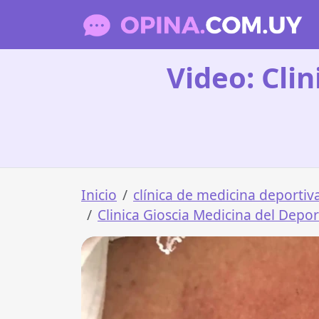
Video: Clin
Inicio
clínica de medicina deportiv
Clinica Gioscia Medicina del Depo