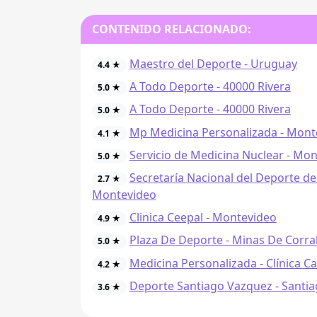
CONTENIDO RELACIONADO:
Maestro del Deporte - Uruguay
4.4 ★
A Todo Deporte - 40000 Rivera
5.0 ★
A Todo Deporte - 40000 Rivera
5.0 ★
Mp Medicina Personalizada - Mont
4.1 ★
Servicio de Medicina Nuclear - Mo
5.0 ★
Secretaría Nacional del Deporte de
2.7 ★
Montevideo
Clinica Ceepal - Montevideo
4.9 ★
Plaza De Deporte - Minas De Corra
5.0 ★
Medicina Personalizada - Clínica C
4.2 ★
Deporte Santiago Vazquez - Santi
3.6 ★