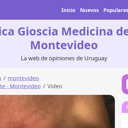
Inicio
Nuevos
Populare
ica Gioscia Medicina d
Montevideo
La web de opiniones de Uruguay
a
montevideo
rte - Montevideo
Video