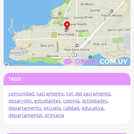
Anterior
Sigu
TAGS:
comunidad
,
sacramento
,
col. del sacramento
,
desarrollo
,
estudiantes
,
colonia
,
actividades
,
departamento
,
escuela
,
calidad
,
educativa
,
departamental
,
primaria