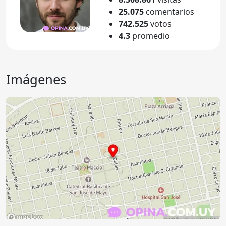
25.075
comentarios
742.525
votos
4.3
promedio
Imágenes
Anterior
Sigu