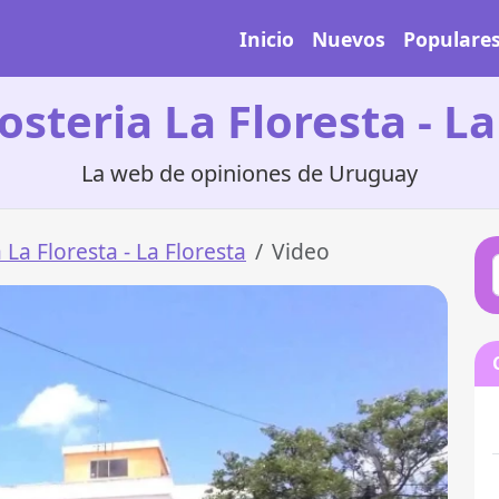
Inicio
Nuevos
Populare
osteria La Floresta - La
La web de opiniones de Uruguay
 La Floresta - La Floresta
Video