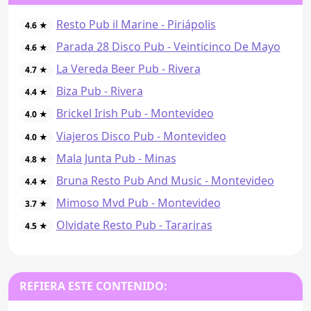
Resto Pub il Marine - Piriápolis
4.6 ★
Parada 28 Disco Pub - Veinticinco De Mayo
4.6 ★
La Vereda Beer Pub - Rivera
4.7 ★
Biza Pub - Rivera
4.4 ★
Brickel Irish Pub - Montevideo
4.0 ★
Viajeros Disco Pub - Montevideo
4.0 ★
Mala Junta Pub - Minas
4.8 ★
Bruna Resto Pub And Music - Montevideo
4.4 ★
Mimoso Mvd Pub - Montevideo
3.7 ★
Olvidate Resto Pub - Tarariras
4.5 ★
REFIERA ESTE CONTENIDO: