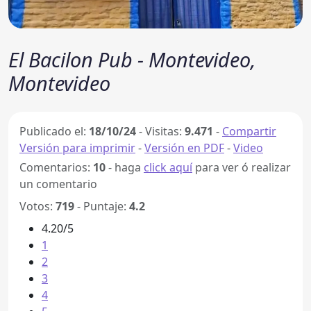
El Bacilon Pub - Montevideo,
Montevideo
Publicado el:
18/10/24
-
Visitas:
9.471
-
Compartir
Versión para imprimir
-
Versión en PDF
-
Video
Comentarios:
10
- haga
click aquí
para ver ó realizar
un comentario
Votos:
719
- Puntaje:
4.2
4.20/5
1
2
3
4