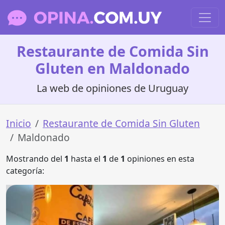
Restaurante de Comida Sin
Gluten en Maldonado
La web de opiniones de Uruguay
Inicio
Restaurante de Comida Sin Gluten
Maldonado
Mostrando del
1
hasta el
1
de
1
opiniones en esta
categoría: