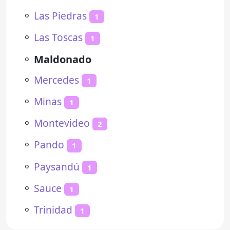
⚬
Las Piedras
1
⚬
Las Toscas
1
⚬
Maldonado
⚬
Mercedes
1
⚬
Minas
1
⚬
Montevideo
2
⚬
Pando
1
⚬
Paysandú
1
⚬
Sauce
1
⚬
Trinidad
1