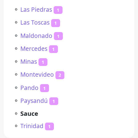
⚬
Las Piedras
1
⚬
Las Toscas
1
⚬
Maldonado
1
⚬
Mercedes
1
⚬
Minas
1
⚬
Montevideo
2
⚬
Pando
1
⚬
Paysandú
1
⚬
Sauce
⚬
Trinidad
1