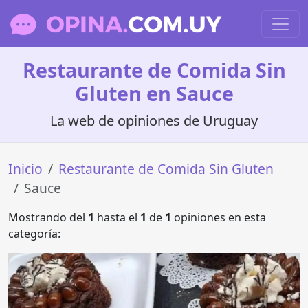
Restaurante de Comida Sin
Gluten en Sauce
La web de opiniones de Uruguay
Inicio
Restaurante de Comida Sin Gluten
Sauce
Mostrando del
1
hasta el
1
de
1
opiniones en esta
categoría: