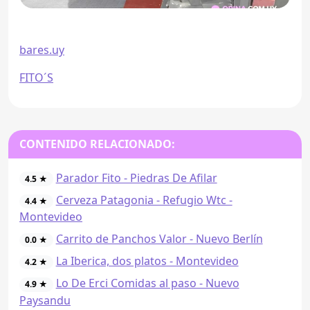
bares.uy
FITO´S
CONTENIDO RELACIONADO:
Parador Fito - Piedras De Afilar
4.5 ★
Cerveza Patagonia - Refugio Wtc -
4.4 ★
Montevideo
Carrito de Panchos Valor - Nuevo Berlín
0.0 ★
La Iberica, dos platos - Montevideo
4.2 ★
Lo De Erci Comidas al paso - Nuevo
4.9 ★
Paysandu