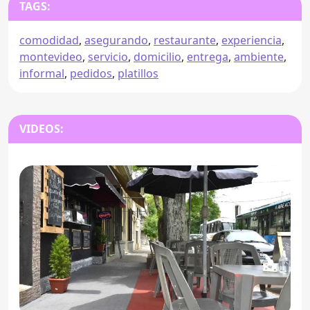
TAGS:
comodidad
,
asegurando
,
restaurante
,
experiencia
,
montevideo
,
servicio
,
domicilio
,
entrega
,
ambiente
,
informal
,
pedidos
,
platillos
VIDEOS: