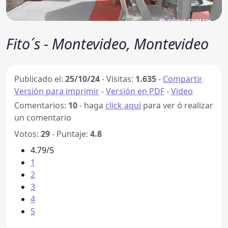
Fito´s - Montevideo, Montevideo
Publicado el:
25/10/24
-
Visitas:
1.635
-
Compartir
Versión para imprimir
-
Versión en PDF
-
Video
Comentarios:
10
- haga
click aquí
para ver ó realizar
un comentario
Votos:
29
- Puntaje:
4.8
4.79/5
1
2
3
4
5