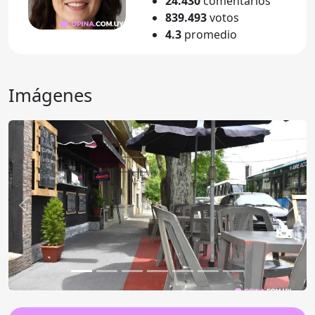
24.430
comentarios
839.493
votos
4.3
promedio
Imágenes
Anterior
Sigu