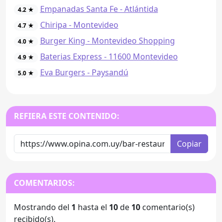
Empanadas Santa Fe - Atlántida
4.2 ★
Chiripa - Montevideo
4.7 ★
Burger King - Montevideo Shopping
4.0 ★
Baterias Express - 11600 Montevideo
4.9 ★
Eva Burgers - Paysandú
5.0 ★
REFIERA ESTE CONTENIDO:
Copiar
COMENTARIOS:
Mostrando del
1
hasta el
10
de
10
comentario(s)
recibido(s).