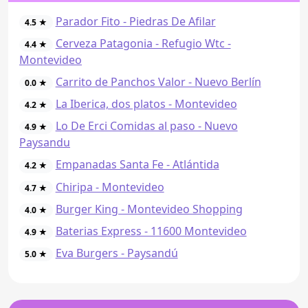
Parador Fito - Piedras De Afilar
4.5 ★
Cerveza Patagonia - Refugio Wtc -
4.4 ★
Montevideo
Carrito de Panchos Valor - Nuevo Berlín
0.0 ★
La Iberica, dos platos - Montevideo
4.2 ★
Lo De Erci Comidas al paso - Nuevo
4.9 ★
Paysandu
Empanadas Santa Fe - Atlántida
4.2 ★
Chiripa - Montevideo
4.7 ★
Burger King - Montevideo Shopping
4.0 ★
Baterias Express - 11600 Montevideo
4.9 ★
Eva Burgers - Paysandú
5.0 ★