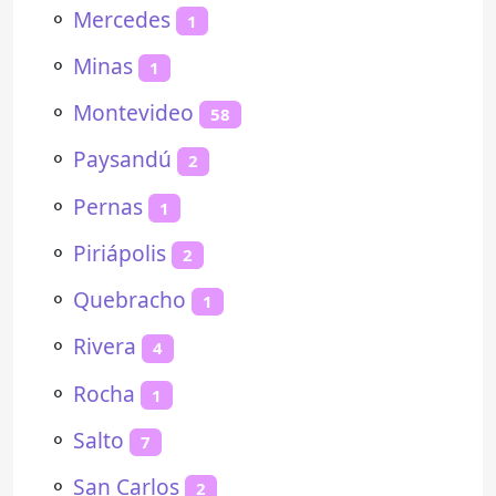
⚬
Mercedes
1
⚬
Minas
1
⚬
Montevideo
58
⚬
Paysandú
2
⚬
Pernas
1
⚬
Piriápolis
2
⚬
Quebracho
1
⚬
Rivera
4
⚬
Rocha
1
⚬
Salto
7
⚬
San Carlos
2