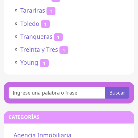
⚬
Tarariras
1
⚬
Toledo
1
⚬
Tranqueras
1
⚬
Treinta y Tres
1
⚬
Young
1
Buscar
CATEGORÍAS
Agencia Inmobiliaria