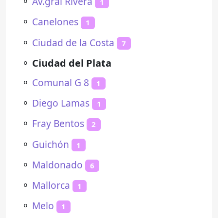
⚬
Av.gral Rivera
1
⚬
Canelones
1
⚬
Ciudad de la Costa
7
⚬
Ciudad del Plata
⚬
Comunal G 8
1
⚬
Diego Lamas
1
⚬
Fray Bentos
2
⚬
Guichón
1
⚬
Maldonado
6
⚬
Mallorca
1
⚬
Melo
1