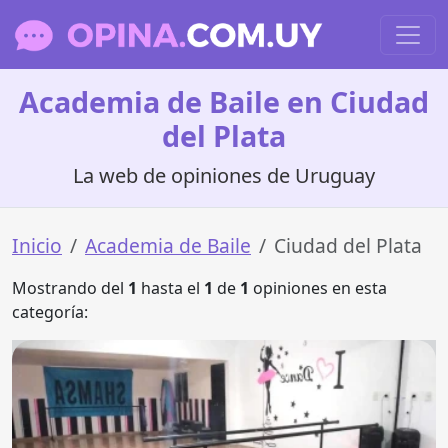
Academia de Baile en Ciudad
del Plata
La web de opiniones de Uruguay
Inicio
Academia de Baile
Ciudad del Plata
Mostrando del
1
hasta el
1
de
1
opiniones en esta
categoría: