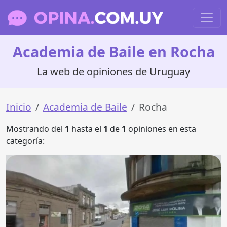
Academia de Baile en Rocha
La web de opiniones de Uruguay
Inicio
Academia de Baile
Rocha
Mostrando del
1
hasta el
1
de
1
opiniones en esta
categoría: