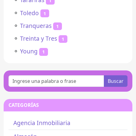
1
⚬
Toledo
1
⚬
Tranqueras
1
⚬
Treinta y Tres
1
⚬
Young
1
Buscar
CATEGORÍAS
Agencia Inmobiliaria