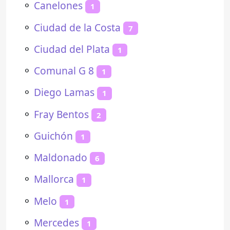
⚬
Canelones
1
⚬
Ciudad de la Costa
7
⚬
Ciudad del Plata
1
⚬
Comunal G 8
1
⚬
Diego Lamas
1
⚬
Fray Bentos
2
⚬
Guichón
1
⚬
Maldonado
6
⚬
Mallorca
1
⚬
Melo
1
⚬
Mercedes
1