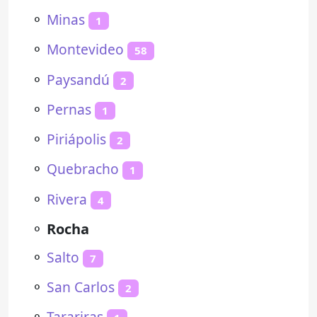
⚬
Minas
1
⚬
Montevideo
58
⚬
Paysandú
2
⚬
Pernas
1
⚬
Piriápolis
2
⚬
Quebracho
1
⚬
Rivera
4
⚬
Rocha
⚬
Salto
7
⚬
San Carlos
2
⚬
Tarariras