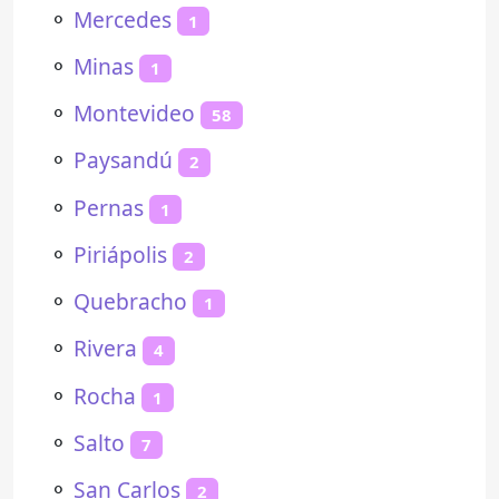
⚬
Mercedes
1
⚬
Minas
1
⚬
Montevideo
58
⚬
Paysandú
2
⚬
Pernas
1
⚬
Piriápolis
2
⚬
Quebracho
1
⚬
Rivera
4
⚬
Rocha
1
⚬
Salto
7
⚬
San Carlos
2