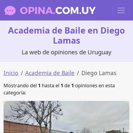
Academia de Baile en Diego
Lamas
La web de opiniones de Uruguay
Inicio
Academia de Baile
Diego Lamas
Mostrando del
1
hasta el
1
de
1
opiniones en esta
categoría: