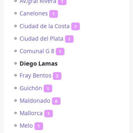
⚬
Av.gral Rivera
1
⚬
Canelones
1
⚬
Ciudad de la Costa
7
⚬
Ciudad del Plata
1
⚬
Comunal G 8
1
⚬
Diego Lamas
⚬
Fray Bentos
2
⚬
Guichón
1
⚬
Maldonado
6
⚬
Mallorca
1
⚬
Melo
1