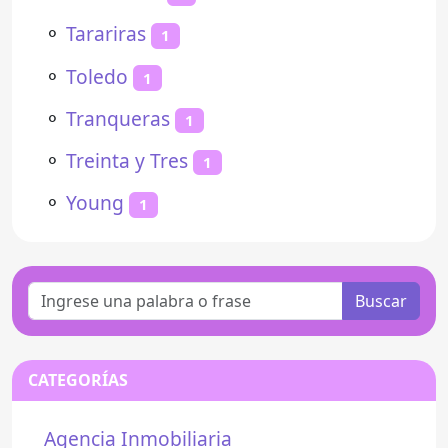
⚬
Tarariras
1
⚬
Toledo
1
⚬
Tranqueras
1
⚬
Treinta y Tres
1
⚬
Young
1
Buscar
CATEGORÍAS
Agencia Inmobiliaria