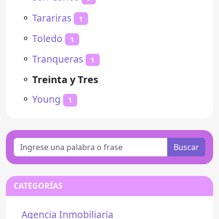
⚬
Tarariras
1
⚬
Toledo
1
⚬
Tranqueras
1
⚬
Treinta y Tres
⚬
Young
1
Buscar
CATEGORÍAS
Agencia Inmobiliaria