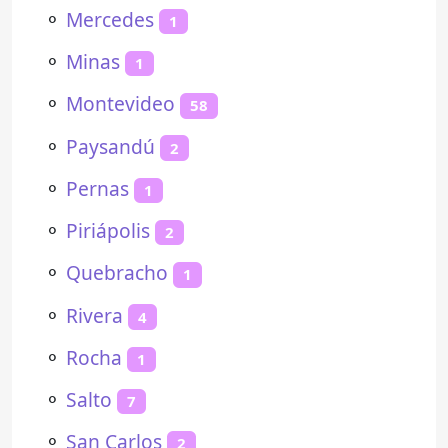
⚬
Mercedes
1
⚬
Minas
1
⚬
Montevideo
58
⚬
Paysandú
2
⚬
Pernas
1
⚬
Piriápolis
2
⚬
Quebracho
1
⚬
Rivera
4
⚬
Rocha
1
⚬
Salto
7
⚬
San Carlos
2