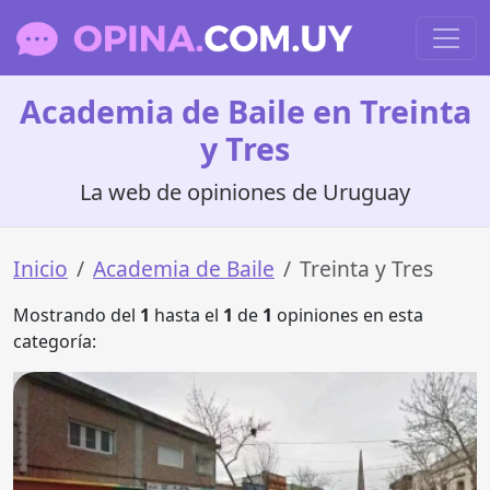
Academia de Baile en Treinta
y Tres
La web de opiniones de Uruguay
Inicio
Academia de Baile
Treinta y Tres
Mostrando del
1
hasta el
1
de
1
opiniones en esta
categoría: