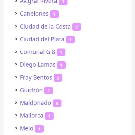
⚬
Av.gral Rivera
1
⚬
Canelones
1
⚬
Ciudad de la Costa
7
⚬
Ciudad del Plata
1
⚬
Comunal G 8
1
⚬
Diego Lamas
1
⚬
Fray Bentos
2
⚬
Guichón
1
⚬
Maldonado
6
⚬
Mallorca
1
⚬
Melo
1