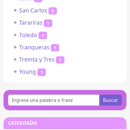
⚬
San Carlos
2
⚬
Tarariras
1
⚬
Toledo
1
⚬
Tranqueras
1
⚬
Treinta y Tres
1
⚬
Young
1
Buscar
CATEGORÍAS