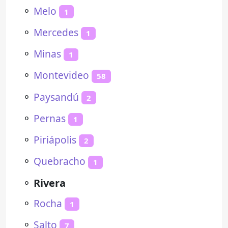
⚬
Melo
1
⚬
Mercedes
1
⚬
Minas
1
⚬
Montevideo
58
⚬
Paysandú
2
⚬
Pernas
1
⚬
Piriápolis
2
⚬
Quebracho
1
⚬
Rivera
⚬
Rocha
1
⚬
Salto
7