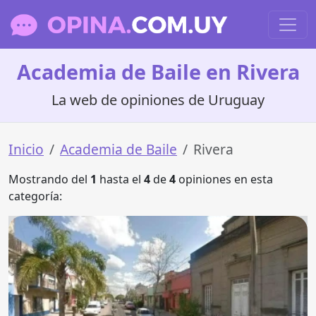
Academia de Baile en Rivera
La web de opiniones de Uruguay
Inicio
Academia de Baile
Rivera
Mostrando del
1
hasta el
4
de
4
opiniones en esta
categoría: