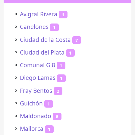
⚬
Av.gral Rivera
1
⚬
Canelones
1
⚬
Ciudad de la Costa
7
⚬
Ciudad del Plata
1
⚬
Comunal G 8
1
⚬
Diego Lamas
1
⚬
Fray Bentos
2
⚬
Guichón
1
⚬
Maldonado
6
⚬
Mallorca
1