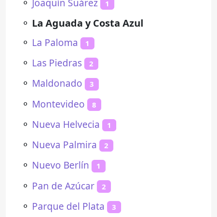
⚬
Joaquín Suárez
1
⚬
La Aguada y Costa Azul
⚬
La Paloma
1
⚬
Las Piedras
2
⚬
Maldonado
3
⚬
Montevideo
8
⚬
Nueva Helvecia
1
⚬
Nueva Palmira
2
⚬
Nuevo Berlín
1
⚬
Pan de Azúcar
2
⚬
Parque del Plata
3