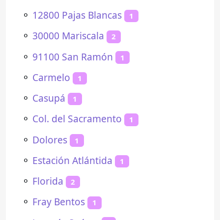
⚬
12800 Pajas Blancas
1
⚬
30000 Mariscala
2
⚬
91100 San Ramón
1
⚬
Carmelo
1
⚬
Casupá
1
⚬
Col. del Sacramento
1
⚬
Dolores
1
⚬
Estación Atlántida
1
⚬
Florida
2
⚬
Fray Bentos
1