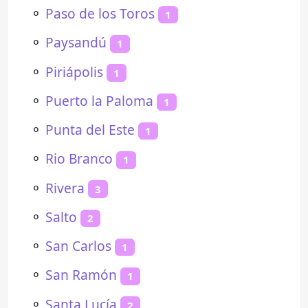
⚬
Paso de los Toros
1
⚬
Paysandú
1
⚬
Piriápolis
1
⚬
Puerto la Paloma
1
⚬
Punta del Este
1
⚬
Rio Branco
1
⚬
Rivera
3
⚬
Salto
2
⚬
San Carlos
1
⚬
San Ramón
1
⚬
Santa Lucía
2