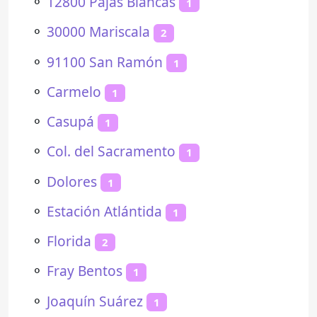
⚬
12800 Pajas Blancas
1
⚬
30000 Mariscala
2
⚬
91100 San Ramón
1
⚬
Carmelo
1
⚬
Casupá
1
⚬
Col. del Sacramento
1
⚬
Dolores
1
⚬
Estación Atlántida
1
⚬
Florida
2
⚬
Fray Bentos
1
⚬
Joaquín Suárez
1