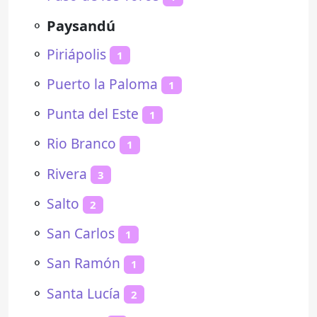
⚬
Paysandú
⚬
Piriápolis
1
⚬
Puerto la Paloma
1
⚬
Punta del Este
1
⚬
Rio Branco
1
⚬
Rivera
3
⚬
Salto
2
⚬
San Carlos
1
⚬
San Ramón
1
⚬
Santa Lucía
2