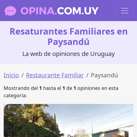
Resaturantes Familiares en
Paysandú
La web de opiniones de Uruguay
Inicio
Restaurante Familiar
Paysandú
Mostrando del
1
hasta el
1
de
1
opiniones en esta
categoría: