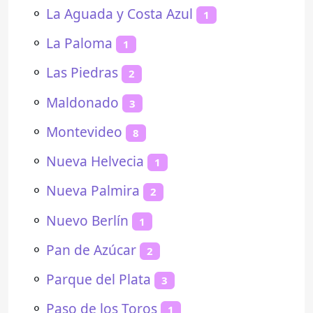
⚬
La Aguada y Costa Azul
1
⚬
La Paloma
1
⚬
Las Piedras
2
⚬
Maldonado
3
⚬
Montevideo
8
⚬
Nueva Helvecia
1
⚬
Nueva Palmira
2
⚬
Nuevo Berlín
1
⚬
Pan de Azúcar
2
⚬
Parque del Plata
3
⚬
Paso de los Toros
1