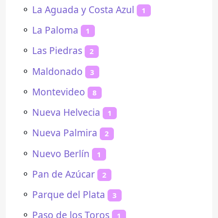
⚬
La Aguada y Costa Azul
1
⚬
La Paloma
1
⚬
Las Piedras
2
⚬
Maldonado
3
⚬
Montevideo
8
⚬
Nueva Helvecia
1
⚬
Nueva Palmira
2
⚬
Nuevo Berlín
1
⚬
Pan de Azúcar
2
⚬
Parque del Plata
3
⚬
Paso de los Toros
1