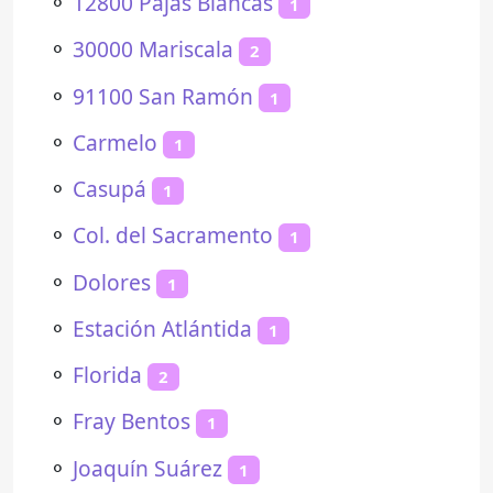
⚬
12800 Pajas Blancas
1
⚬
30000 Mariscala
2
⚬
91100 San Ramón
1
⚬
Carmelo
1
⚬
Casupá
1
⚬
Col. del Sacramento
1
⚬
Dolores
1
⚬
Estación Atlántida
1
⚬
Florida
2
⚬
Fray Bentos
1
⚬
Joaquín Suárez
1