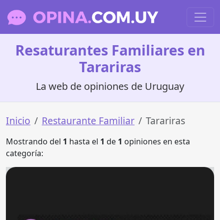
Resaturantes Familiares en
Tarariras
La web de opiniones de Uruguay
Inicio
Restaurante Familiar
Tarariras
Mostrando del
1
hasta el
1
de
1
opiniones en esta
categoría: