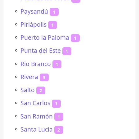
⚬
Paysandú
1
⚬
Piriápolis
1
⚬
Puerto la Paloma
1
⚬
Punta del Este
1
⚬
Rio Branco
1
⚬
Rivera
3
⚬
Salto
2
⚬
San Carlos
1
⚬
San Ramón
1
⚬
Santa Lucía
2