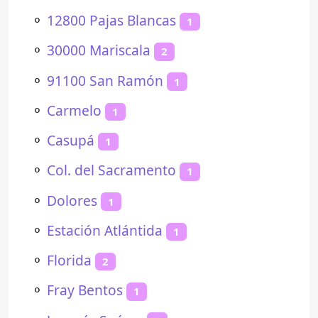
⚬
12800 Pajas Blancas
1
⚬
30000 Mariscala
2
⚬
91100 San Ramón
1
⚬
Carmelo
1
⚬
Casupá
1
⚬
Col. del Sacramento
1
⚬
Dolores
1
⚬
Estación Atlántida
1
⚬
Florida
2
⚬
Fray Bentos
1