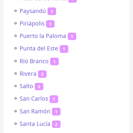
⚬
Paysandú
1
⚬
Piriápolis
1
⚬
Puerto la Paloma
1
⚬
Punta del Este
1
⚬
Rio Branco
1
⚬
Rivera
3
⚬
Salto
2
⚬
San Carlos
1
⚬
San Ramón
1
⚬
Santa Lucía
2