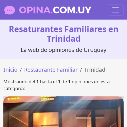
Resaturantes Familiares en
Trinidad
La web de opiniones de Uruguay
Inicio
Restaurante Familiar
Trinidad
Mostrando del
1
hasta el
1
de
1
opiniones en esta
categoría: