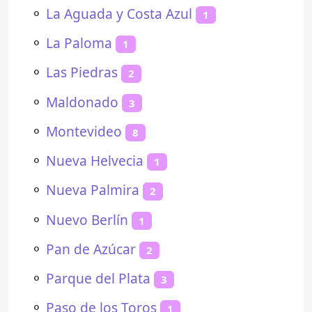
⚬
La Aguada y Costa Azul
1
⚬
La Paloma
1
⚬
Las Piedras
2
⚬
Maldonado
3
⚬
Montevideo
8
⚬
Nueva Helvecia
1
⚬
Nueva Palmira
2
⚬
Nuevo Berlín
1
⚬
Pan de Azúcar
2
⚬
Parque del Plata
3
⚬
Paso de los Toros
1