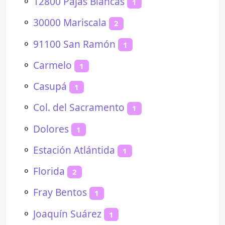
⚬
12800 Pajas Blancas
1
⚬
30000 Mariscala
2
⚬
91100 San Ramón
1
⚬
Carmelo
1
⚬
Casupá
1
⚬
Col. del Sacramento
1
⚬
Dolores
1
⚬
Estación Atlántida
1
⚬
Florida
2
⚬
Fray Bentos
1
⚬
Joaquín Suárez
1