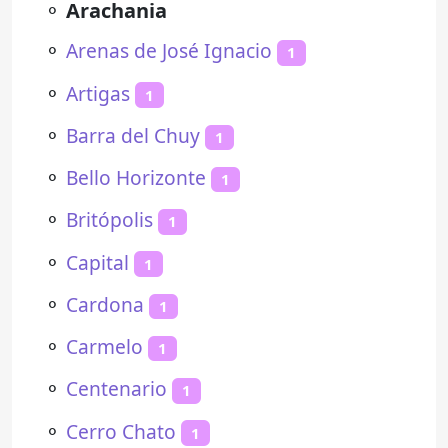
⚬
Arachania
⚬
Arenas de José Ignacio
1
⚬
Artigas
1
⚬
Barra del Chuy
1
⚬
Bello Horizonte
1
⚬
Britópolis
1
⚬
Capital
1
⚬
Cardona
1
⚬
Carmelo
1
⚬
Centenario
1
⚬
Cerro Chato
1