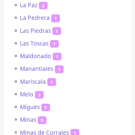
⚬
La Paz
2
⚬
La Pedrera
1
⚬
Las Piedras
1
⚬
Las Toscas
1
⚬
Maldonado
1
⚬
Manantiales
1
⚬
Mariscala
1
⚬
Melo
2
⚬
Migues
1
⚬
Minas
5
⚬
Minas de Corrales
1