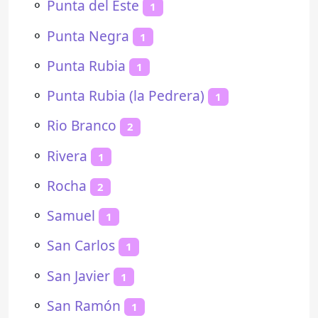
⚬
Punta del Este
1
⚬
Punta Negra
1
⚬
Punta Rubia
1
⚬
Punta Rubia (la Pedrera)
1
⚬
Rio Branco
2
⚬
Rivera
1
⚬
Rocha
2
⚬
Samuel
1
⚬
San Carlos
1
⚬
San Javier
1
⚬
San Ramón
1