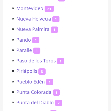
⚬
Montevideo
21
⚬
Nueva Helvecia
1
⚬
Nueva Palmira
1
⚬
Pando
1
⚬
Paralle
1
⚬
Paso de los Toros
1
⚬
Piriápolis
3
⚬
Pueblo Edén
1
⚬
Punta Colorada
1
⚬
Punta del Diablo
2