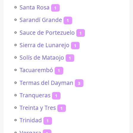
⚬
Santa Rosa
1
⚬
Sarandí Grande
1
⚬
Sauce de Portezuelo
1
⚬
Sierra de Lunarejo
1
⚬
Solís de Mataojo
1
⚬
Tacuarembó
1
⚬
Termas del Dayman
3
⚬
Tranqueras
1
⚬
Treinta y Tres
1
⚬
Trinidad
1
⚬
Vergara