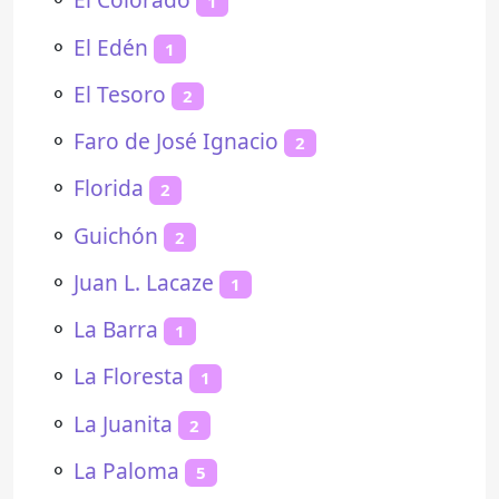
1
⚬
El Edén
1
⚬
El Tesoro
2
⚬
Faro de José Ignacio
2
⚬
Florida
2
⚬
Guichón
2
⚬
Juan L. Lacaze
1
⚬
La Barra
1
⚬
La Floresta
1
⚬
La Juanita
2
⚬
La Paloma
5