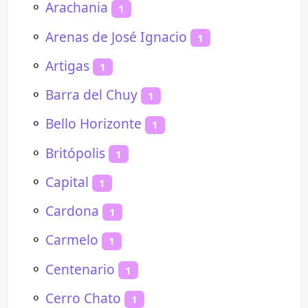
⚬
Arachania
1
⚬
Arenas de José Ignacio
1
⚬
Artigas
1
⚬
Barra del Chuy
1
⚬
Bello Horizonte
1
⚬
Britópolis
1
⚬
Capital
1
⚬
Cardona
1
⚬
Carmelo
1
⚬
Centenario
1
⚬
Cerro Chato
1