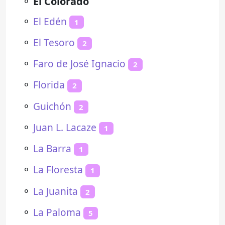
⚬
El Colorado
⚬
El Edén
1
⚬
El Tesoro
2
⚬
Faro de José Ignacio
2
⚬
Florida
2
⚬
Guichón
2
⚬
Juan L. Lacaze
1
⚬
La Barra
1
⚬
La Floresta
1
⚬
La Juanita
2
⚬
La Paloma
5