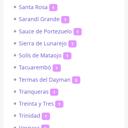
⚬
Santa Rosa
1
⚬
Sarandí Grande
1
⚬
Sauce de Portezuelo
1
⚬
Sierra de Lunarejo
1
⚬
Solís de Mataojo
1
⚬
Tacuarembó
1
⚬
Termas del Dayman
3
⚬
Tranqueras
1
⚬
Treinta y Tres
1
⚬
Trinidad
1
⚬
Vergara