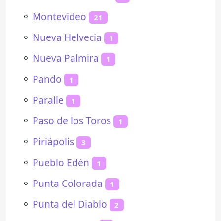
⚬
Montevideo
21
⚬
Nueva Helvecia
1
⚬
Nueva Palmira
1
⚬
Pando
1
⚬
Paralle
1
⚬
Paso de los Toros
1
⚬
Piriápolis
3
⚬
Pueblo Edén
1
⚬
Punta Colorada
1
⚬
Punta del Diablo
2