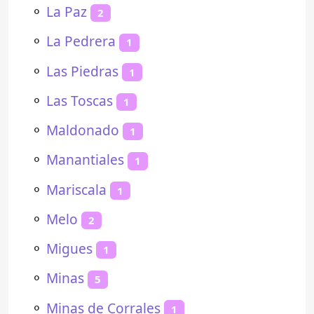
⚬
La Paz
2
⚬
La Pedrera
1
⚬
Las Piedras
1
⚬
Las Toscas
1
⚬
Maldonado
1
⚬
Manantiales
1
⚬
Mariscala
1
⚬
Melo
2
⚬
Migues
1
⚬
Minas
5
⚬
Minas de Corrales
1