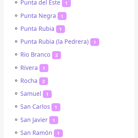
⚬
Punta del Este
1
⚬
Punta Negra
1
⚬
Punta Rubia
1
⚬
Punta Rubia (la Pedrera)
1
⚬
Rio Branco
2
⚬
Rivera
1
⚬
Rocha
2
⚬
Samuel
1
⚬
San Carlos
1
⚬
San Javier
1
⚬
San Ramón
1