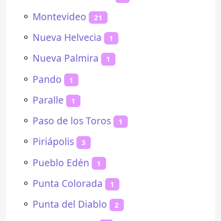
⚬
Montevideo
21
⚬
Nueva Helvecia
1
⚬
Nueva Palmira
1
⚬
Pando
1
⚬
Paralle
1
⚬
Paso de los Toros
1
⚬
Piriápolis
3
⚬
Pueblo Edén
1
⚬
Punta Colorada
1
⚬
Punta del Diablo
2