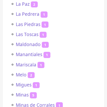
⚬
La Paz
2
⚬
La Pedrera
1
⚬
Las Piedras
1
⚬
Las Toscas
1
⚬
Maldonado
1
⚬
Manantiales
1
⚬
Mariscala
1
⚬
Melo
2
⚬
Migues
1
⚬
Minas
5
⚬
Minas de Corrales
1