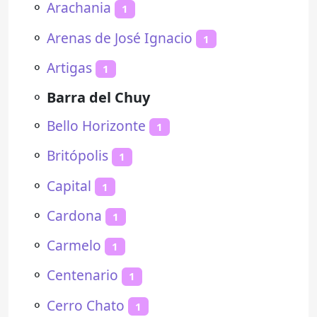
⚬
Arachania
1
⚬
Arenas de José Ignacio
1
⚬
Artigas
1
⚬
Barra del Chuy
⚬
Bello Horizonte
1
⚬
Britópolis
1
⚬
Capital
1
⚬
Cardona
1
⚬
Carmelo
1
⚬
Centenario
1
⚬
Cerro Chato
1