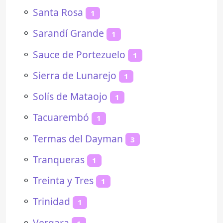
⚬
Santa Rosa
1
⚬
Sarandí Grande
1
⚬
Sauce de Portezuelo
1
⚬
Sierra de Lunarejo
1
⚬
Solís de Mataojo
1
⚬
Tacuarembó
1
⚬
Termas del Dayman
3
⚬
Tranqueras
1
⚬
Treinta y Tres
1
⚬
Trinidad
1
⚬
Vergara