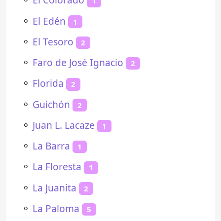
1
⚬
El Edén
1
⚬
El Tesoro
2
⚬
Faro de José Ignacio
2
⚬
Florida
2
⚬
Guichón
2
⚬
Juan L. Lacaze
1
⚬
La Barra
1
⚬
La Floresta
1
⚬
La Juanita
2
⚬
La Paloma
5