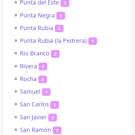
⚬
Punta del Este
1
⚬
Punta Negra
1
⚬
Punta Rubia
1
⚬
Punta Rubia (la Pedrera)
1
⚬
Rio Branco
2
⚬
Rivera
1
⚬
Rocha
2
⚬
Samuel
1
⚬
San Carlos
1
⚬
San Javier
1
⚬
San Ramón
1