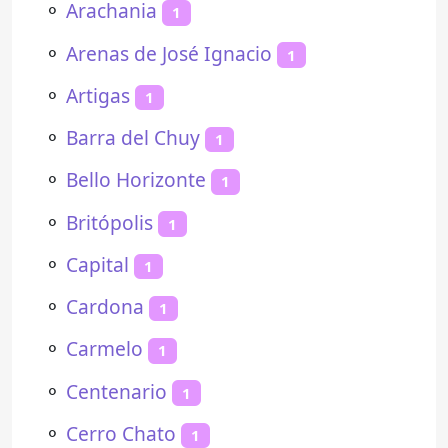
⚬
Arachania
1
⚬
Arenas de José Ignacio
1
⚬
Artigas
1
⚬
Barra del Chuy
1
⚬
Bello Horizonte
1
⚬
Britópolis
1
⚬
Capital
1
⚬
Cardona
1
⚬
Carmelo
1
⚬
Centenario
1
⚬
Cerro Chato
1