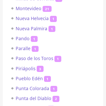
⚬
Montevideo
21
⚬
Nueva Helvecia
1
⚬
Nueva Palmira
1
⚬
Pando
1
⚬
Paralle
1
⚬
Paso de los Toros
1
⚬
Piriápolis
3
⚬
Pueblo Edén
1
⚬
Punta Colorada
1
⚬
Punta del Diablo
2