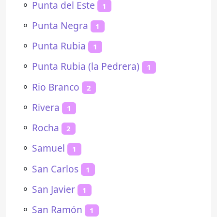
⚬
Punta del Este
1
⚬
Punta Negra
1
⚬
Punta Rubia
1
⚬
Punta Rubia (la Pedrera)
1
⚬
Rio Branco
2
⚬
Rivera
1
⚬
Rocha
2
⚬
Samuel
1
⚬
San Carlos
1
⚬
San Javier
1
⚬
San Ramón
1