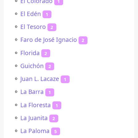
⚬
El Colorado
1
⚬
El Edén
1
⚬
El Tesoro
2
⚬
Faro de José Ignacio
2
⚬
Florida
2
⚬
Guichón
2
⚬
Juan L. Lacaze
1
⚬
La Barra
1
⚬
La Floresta
1
⚬
La Juanita
2
⚬
La Paloma
5