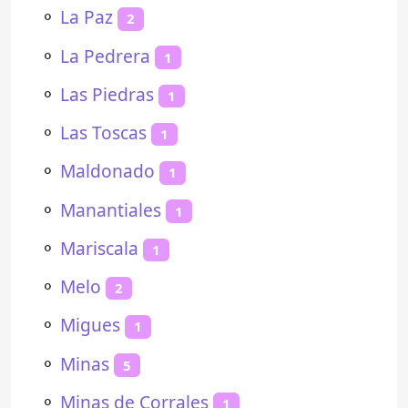
⚬
La Paz
2
⚬
La Pedrera
1
⚬
Las Piedras
1
⚬
Las Toscas
1
⚬
Maldonado
1
⚬
Manantiales
1
⚬
Mariscala
1
⚬
Melo
2
⚬
Migues
1
⚬
Minas
5
⚬
Minas de Corrales
1