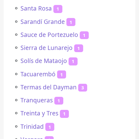
⚬
Santa Rosa
1
⚬
Sarandí Grande
1
⚬
Sauce de Portezuelo
1
⚬
Sierra de Lunarejo
1
⚬
Solís de Mataojo
1
⚬
Tacuarembó
1
⚬
Termas del Dayman
3
⚬
Tranqueras
1
⚬
Treinta y Tres
1
⚬
Trinidad
1