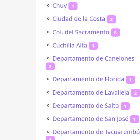
⚬
Chuy
1
⚬
Ciudad de la Costa
2
⚬
Col. del Sacramento
8
⚬
Cuchilla Alta
1
⚬
Departamento de Canelones
2
⚬
Departamento de Florida
1
⚬
Departamento de Lavalleja
2
⚬
Departamento de Salto
1
⚬
Departamento de San José
1
⚬
Departamento de Tacuarembó
1