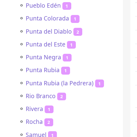
⚬
Pueblo Edén
1
⚬
Punta Colorada
1
⚬
Punta del Diablo
2
⚬
Punta del Este
1
⚬
Punta Negra
1
⚬
Punta Rubia
1
⚬
Punta Rubia (la Pedrera)
1
⚬
Rio Branco
2
⚬
Rivera
1
⚬
Rocha
2
⚬
Samuel
1