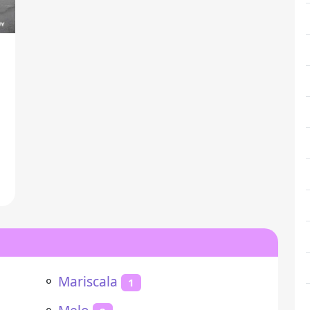
⚬
Mariscala
1