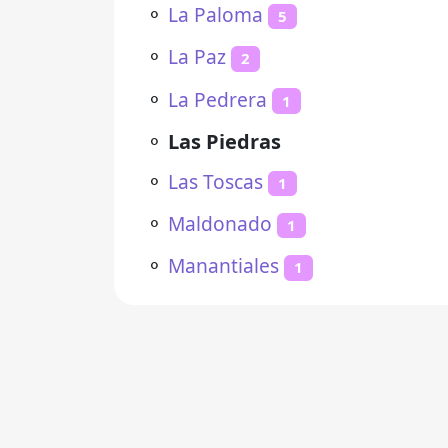
⚬
La Paloma
5
⚬
La Paz
2
⚬
La Pedrera
1
⚬
Las Piedras
⚬
Las Toscas
1
⚬
Maldonado
1
⚬
Manantiales
1