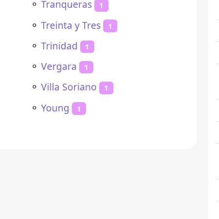
⚬
Tranqueras
1
⚬
Treinta y Tres
1
⚬
Trinidad
1
⚬
Vergara
1
⚬
Villa Soriano
1
⚬
Young
1