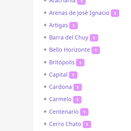
⚬
Arachania
1
⚬
Arenas de José Ignacio
1
⚬
Artigas
1
⚬
Barra del Chuy
1
⚬
Bello Horizonte
1
⚬
Britópolis
1
⚬
Capital
1
⚬
Cardona
1
⚬
Carmelo
1
⚬
Centenario
1
⚬
Cerro Chato
1