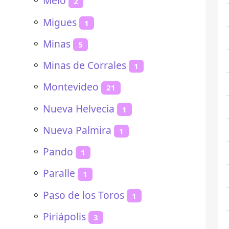
⚬
Melo
2
⚬
Migues
1
⚬
Minas
5
⚬
Minas de Corrales
1
⚬
Montevideo
21
⚬
Nueva Helvecia
1
⚬
Nueva Palmira
1
⚬
Pando
1
⚬
Paralle
1
⚬
Paso de los Toros
1
⚬
Piriápolis
3