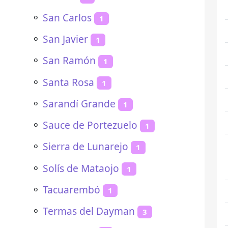
⚬
San Carlos
1
⚬
San Javier
1
⚬
San Ramón
1
⚬
Santa Rosa
1
⚬
Sarandí Grande
1
⚬
Sauce de Portezuelo
1
⚬
Sierra de Lunarejo
1
⚬
Solís de Mataojo
1
⚬
Tacuarembó
1
⚬
Termas del Dayman
3