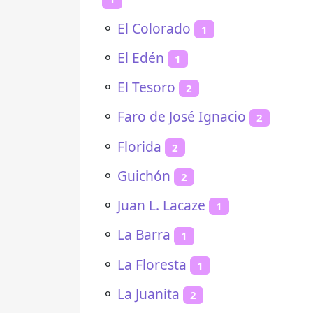
⚬
El Colorado
1
⚬
El Edén
1
⚬
El Tesoro
2
⚬
Faro de José Ignacio
2
⚬
Florida
2
⚬
Guichón
2
⚬
Juan L. Lacaze
1
⚬
La Barra
1
⚬
La Floresta
1
⚬
La Juanita
2