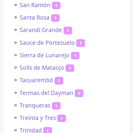
⚬
San Ramón
1
⚬
Santa Rosa
1
⚬
Sarandí Grande
1
⚬
Sauce de Portezuelo
1
⚬
Sierra de Lunarejo
1
⚬
Solís de Mataojo
1
⚬
Tacuarembó
1
⚬
Termas del Dayman
3
⚬
Tranqueras
1
⚬
Treinta y Tres
1
⚬
Trinidad
1