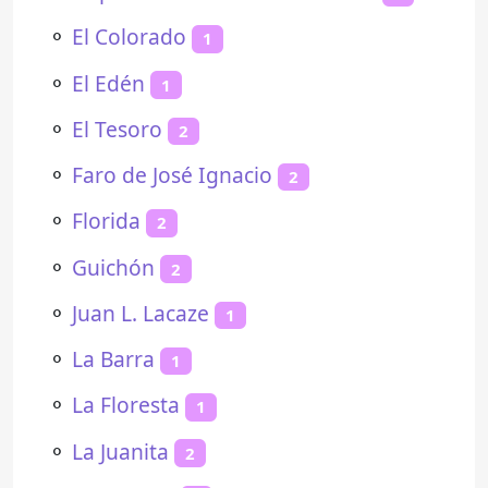
⚬
El Colorado
1
⚬
El Edén
1
⚬
El Tesoro
2
⚬
Faro de José Ignacio
2
⚬
Florida
2
⚬
Guichón
2
⚬
Juan L. Lacaze
1
⚬
La Barra
1
⚬
La Floresta
1
⚬
La Juanita
2