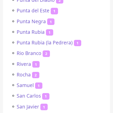
2
⚬
Punta del Este
1
⚬
Punta Negra
1
⚬
Punta Rubia
1
⚬
Punta Rubia (la Pedrera)
1
⚬
Rio Branco
2
⚬
Rivera
1
⚬
Rocha
2
⚬
Samuel
1
⚬
San Carlos
1
⚬
San Javier
1