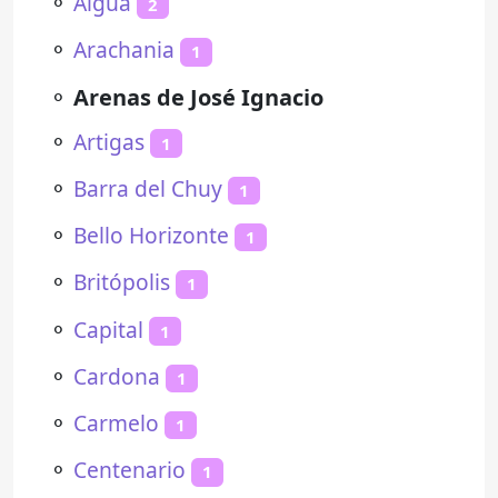
⚬
Aiguá
2
⚬
Arachania
1
⚬
Arenas de José Ignacio
⚬
Artigas
1
⚬
Barra del Chuy
1
⚬
Bello Horizonte
1
⚬
Britópolis
1
⚬
Capital
1
⚬
Cardona
1
⚬
Carmelo
1
⚬
Centenario
1