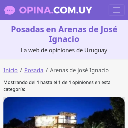
Posadas en Arenas de José
Ignacio
La web de opiniones de Uruguay
Inicio
Posada
Arenas de José Ignacio
Mostrando del
1
hasta el
1
de
1
opiniones en esta
categoría: