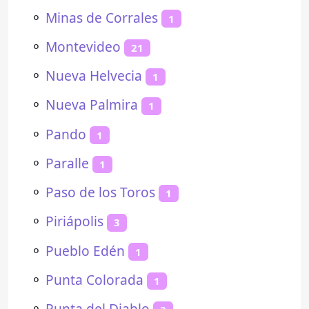
⚬
Minas de Corrales
1
⚬
Montevideo
21
⚬
Nueva Helvecia
1
⚬
Nueva Palmira
1
⚬
Pando
1
⚬
Paralle
1
⚬
Paso de los Toros
1
⚬
Piriápolis
3
⚬
Pueblo Edén
1
⚬
Punta Colorada
1
⚬
Punta del Diablo