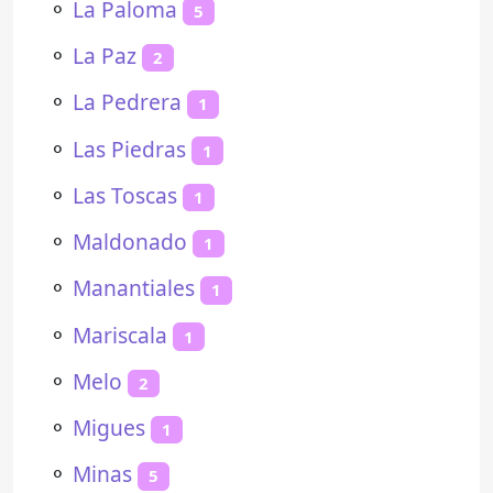
⚬
La Paloma
5
⚬
La Paz
2
⚬
La Pedrera
1
⚬
Las Piedras
1
⚬
Las Toscas
1
⚬
Maldonado
1
⚬
Manantiales
1
⚬
Mariscala
1
⚬
Melo
2
⚬
Migues
1
⚬
Minas
5