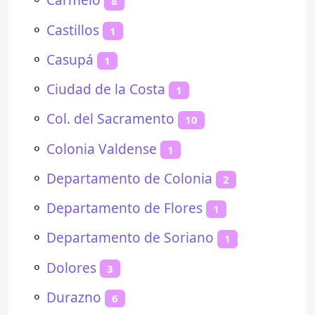
8
⚬
Castillos
1
⚬
Casupá
1
⚬
Ciudad de la Costa
1
⚬
Col. del Sacramento
10
⚬
Colonia Valdense
1
⚬
Departamento de Colonia
2
⚬
Departamento de Flores
1
⚬
Departamento de Soriano
1
⚬
Dolores
3
⚬
Durazno
6