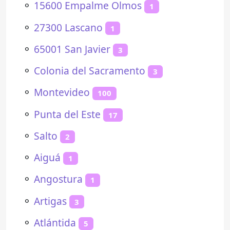
⚬
15600 Empalme Olmos
1
⚬
27300 Lascano
1
⚬
65001 San Javier
3
⚬
Colonia del Sacramento
3
⚬
Montevideo
100
⚬
Punta del Este
17
⚬
Salto
2
⚬
Aiguá
1
⚬
Angostura
1
⚬
Artigas
3
⚬
Atlántida
5