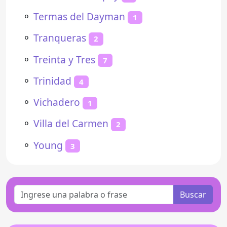
⚬
Termas del Dayman
1
⚬
Tranqueras
2
⚬
Treinta y Tres
7
⚬
Trinidad
4
⚬
Vichadero
1
⚬
Villa del Carmen
2
⚬
Young
3
Buscar