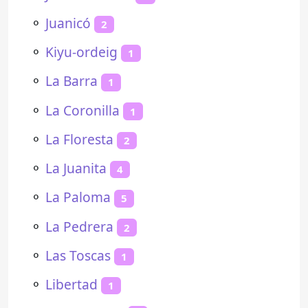
⚬
Juanicó
2
⚬
Kiyu-ordeig
1
⚬
La Barra
1
⚬
La Coronilla
1
⚬
La Floresta
2
⚬
La Juanita
4
⚬
La Paloma
5
⚬
La Pedrera
2
⚬
Las Toscas
1
⚬
Libertad
1