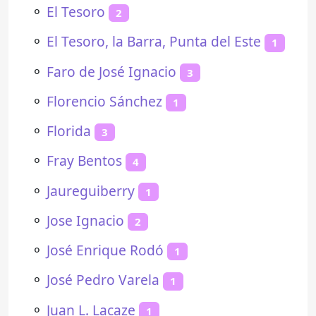
⚬
El Tesoro
2
⚬
El Tesoro, la Barra, Punta del Este
1
⚬
Faro de José Ignacio
3
⚬
Florencio Sánchez
1
⚬
Florida
3
⚬
Fray Bentos
4
⚬
Jaureguiberry
1
⚬
Jose Ignacio
2
⚬
José Enrique Rodó
1
⚬
José Pedro Varela
1
⚬
Juan L. Lacaze
1