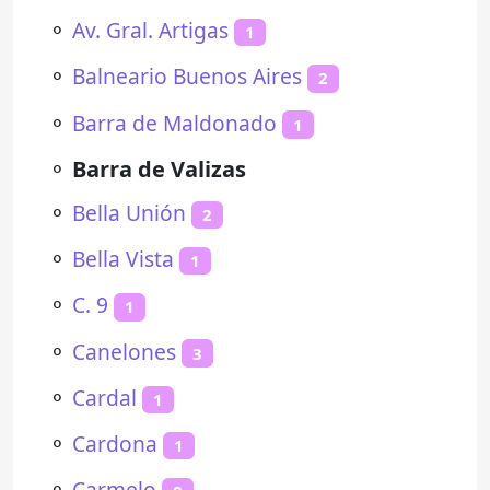
⚬
Av. Gral. Artigas
1
⚬
Balneario Buenos Aires
2
⚬
Barra de Maldonado
1
⚬
Barra de Valizas
⚬
Bella Unión
2
⚬
Bella Vista
1
⚬
C. 9
1
⚬
Canelones
3
⚬
Cardal
1
⚬
Cardona
1
⚬
Carmelo