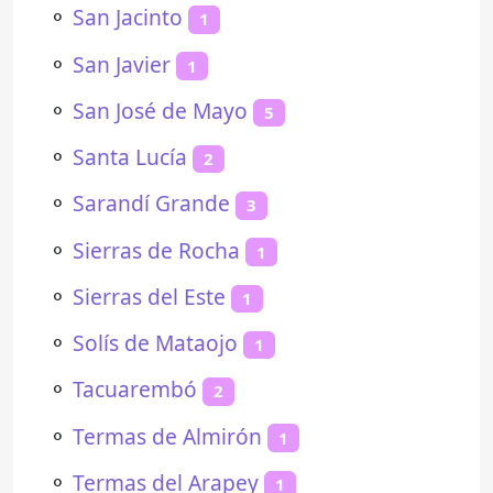
⚬
San Jacinto
1
⚬
San Javier
1
⚬
San José de Mayo
5
⚬
Santa Lucía
2
⚬
Sarandí Grande
3
⚬
Sierras de Rocha
1
⚬
Sierras del Este
1
⚬
Solís de Mataojo
1
⚬
Tacuarembó
2
⚬
Termas de Almirón
1
⚬
Termas del Arapey
1