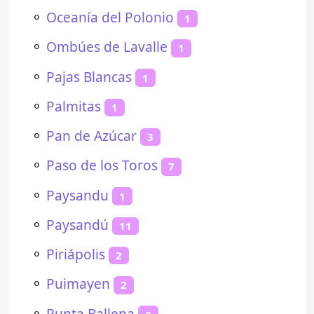
⚬
Oceanía del Polonio
1
⚬
Ombúes de Lavalle
1
⚬
Pajas Blancas
1
⚬
Palmitas
1
⚬
Pan de Azúcar
3
⚬
Paso de los Toros
7
⚬
Paysandu
1
⚬
Paysandú
11
⚬
Piriápolis
2
⚬
Puimayen
2
⚬
Punta Ballena