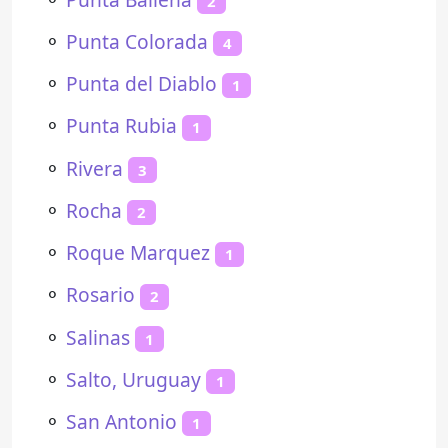
2
⚬
Punta Colorada
4
⚬
Punta del Diablo
1
⚬
Punta Rubia
1
⚬
Rivera
3
⚬
Rocha
2
⚬
Roque Marquez
1
⚬
Rosario
2
⚬
Salinas
1
⚬
Salto, Uruguay
1
⚬
San Antonio
1