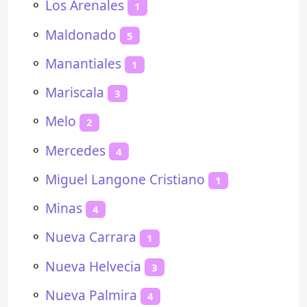
⚬
Los Arenales
1
⚬
Maldonado
5
⚬
Manantiales
1
⚬
Mariscala
3
⚬
Melo
2
⚬
Mercedes
4
⚬
Miguel Langone Cristiano
1
⚬
Minas
4
⚬
Nueva Carrara
1
⚬
Nueva Helvecia
3
⚬
Nueva Palmira
4