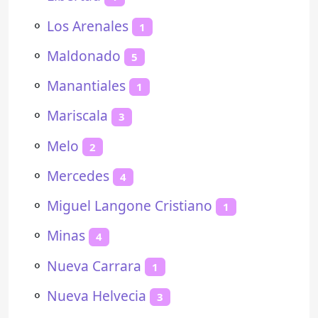
⚬
Los Arenales
1
⚬
Maldonado
5
⚬
Manantiales
1
⚬
Mariscala
3
⚬
Melo
2
⚬
Mercedes
4
⚬
Miguel Langone Cristiano
1
⚬
Minas
4
⚬
Nueva Carrara
1
⚬
Nueva Helvecia
3