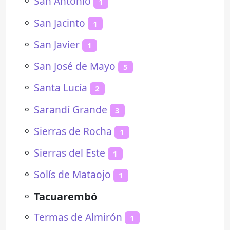
⚬
San Antonio
1
⚬
San Jacinto
1
⚬
San Javier
1
⚬
San José de Mayo
5
⚬
Santa Lucía
2
⚬
Sarandí Grande
3
⚬
Sierras de Rocha
1
⚬
Sierras del Este
1
⚬
Solís de Mataojo
1
⚬
Tacuarembó
⚬
Termas de Almirón
1