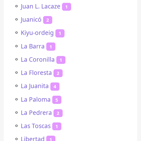
⚬
Juan L. Lacaze
1
⚬
Juanicó
2
⚬
Kiyu-ordeig
1
⚬
La Barra
1
⚬
La Coronilla
1
⚬
La Floresta
2
⚬
La Juanita
4
⚬
La Paloma
5
⚬
La Pedrera
2
⚬
Las Toscas
1
⚬
Libertad
1