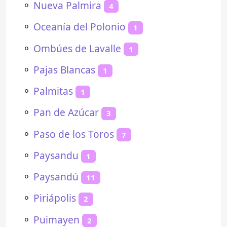
⚬
Nueva Palmira
4
⚬
Oceanía del Polonio
1
⚬
Ombúes de Lavalle
1
⚬
Pajas Blancas
1
⚬
Palmitas
1
⚬
Pan de Azúcar
3
⚬
Paso de los Toros
7
⚬
Paysandu
1
⚬
Paysandú
11
⚬
Piriápolis
2
⚬
Puimayen
2