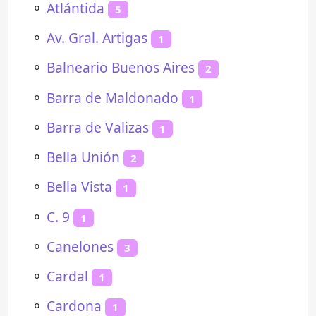
⚬
Atlántida
5
⚬
Av. Gral. Artigas
1
⚬
Balneario Buenos Aires
2
⚬
Barra de Maldonado
1
⚬
Barra de Valizas
1
⚬
Bella Unión
2
⚬
Bella Vista
1
⚬
C. 9
1
⚬
Canelones
3
⚬
Cardal
1
⚬
Cardona
1