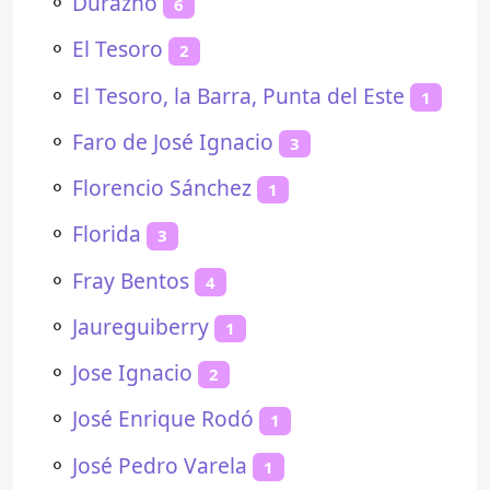
⚬
Durazno
6
⚬
El Tesoro
2
⚬
El Tesoro, la Barra, Punta del Este
1
⚬
Faro de José Ignacio
3
⚬
Florencio Sánchez
1
⚬
Florida
3
⚬
Fray Bentos
4
⚬
Jaureguiberry
1
⚬
Jose Ignacio
2
⚬
José Enrique Rodó
1
⚬
José Pedro Varela
1