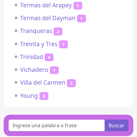
⚬
Termas del Arapey
1
⚬
Termas del Dayman
1
⚬
Tranqueras
2
⚬
Treinta y Tres
7
⚬
Trinidad
4
⚬
Vichadero
1
⚬
Villa del Carmen
2
⚬
Young
3
Buscar