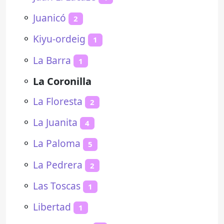
⚬
Juanicó
2
⚬
Kiyu-ordeig
1
⚬
La Barra
1
⚬
La Coronilla
⚬
La Floresta
2
⚬
La Juanita
4
⚬
La Paloma
5
⚬
La Pedrera
2
⚬
Las Toscas
1
⚬
Libertad
1