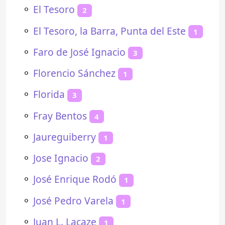
⚬
El Tesoro
2
⚬
El Tesoro, la Barra, Punta del Este
1
⚬
Faro de José Ignacio
3
⚬
Florencio Sánchez
1
⚬
Florida
3
⚬
Fray Bentos
4
⚬
Jaureguiberry
1
⚬
Jose Ignacio
2
⚬
José Enrique Rodó
1
⚬
José Pedro Varela
1
⚬
Juan L. Lacaze
1