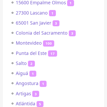
⚬
15600 Empalme Olmos
1
⚬
27300 Lascano
1
⚬
65001 San Javier
3
⚬
Colonia del Sacramento
3
⚬
Montevideo
100
⚬
Punta del Este
17
⚬
Salto
2
⚬
Aiguá
1
⚬
Angostura
1
⚬
Artigas
3
⚬
Atlántida
5