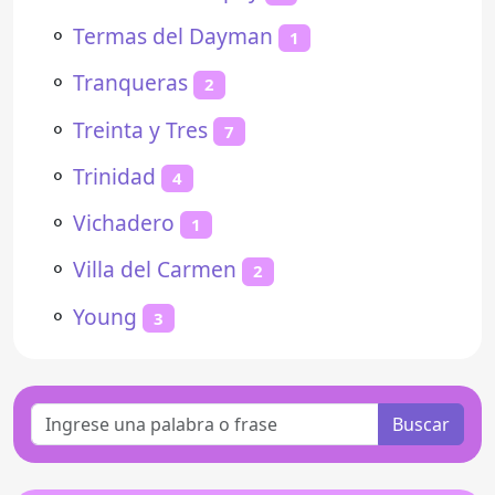
⚬
Termas del Dayman
1
⚬
Tranqueras
2
⚬
Treinta y Tres
7
⚬
Trinidad
4
⚬
Vichadero
1
⚬
Villa del Carmen
2
⚬
Young
3
Buscar