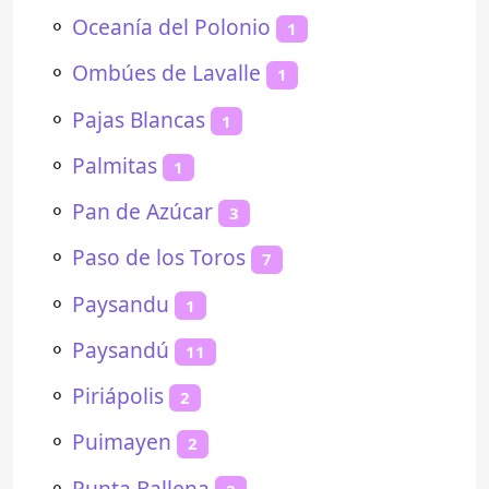
⚬
Oceanía del Polonio
1
⚬
Ombúes de Lavalle
1
⚬
Pajas Blancas
1
⚬
Palmitas
1
⚬
Pan de Azúcar
3
⚬
Paso de los Toros
7
⚬
Paysandu
1
⚬
Paysandú
11
⚬
Piriápolis
2
⚬
Puimayen
2
⚬
Punta Ballena