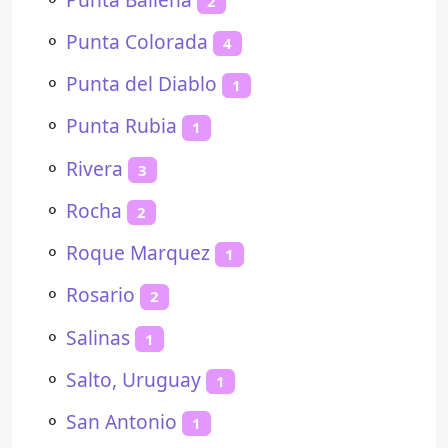
2
⚬
Punta Colorada
4
⚬
Punta del Diablo
1
⚬
Punta Rubia
1
⚬
Rivera
3
⚬
Rocha
2
⚬
Roque Marquez
1
⚬
Rosario
2
⚬
Salinas
1
⚬
Salto, Uruguay
1
⚬
San Antonio
1