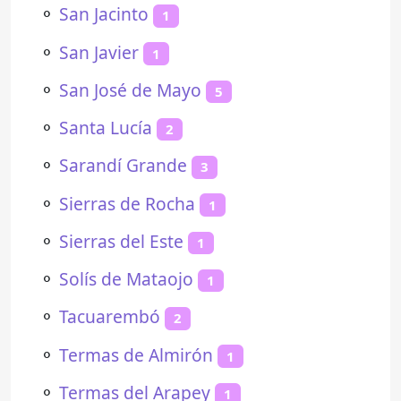
⚬
San Jacinto
1
⚬
San Javier
1
⚬
San José de Mayo
5
⚬
Santa Lucía
2
⚬
Sarandí Grande
3
⚬
Sierras de Rocha
1
⚬
Sierras del Este
1
⚬
Solís de Mataojo
1
⚬
Tacuarembó
2
⚬
Termas de Almirón
1
⚬
Termas del Arapey
1