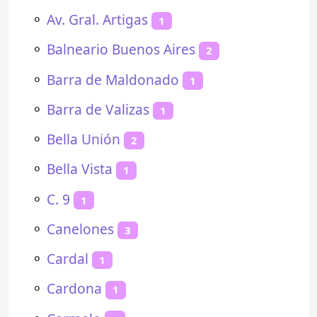
⚬
Av. Gral. Artigas
1
⚬
Balneario Buenos Aires
2
⚬
Barra de Maldonado
1
⚬
Barra de Valizas
1
⚬
Bella Unión
2
⚬
Bella Vista
1
⚬
C. 9
1
⚬
Canelones
3
⚬
Cardal
1
⚬
Cardona
1