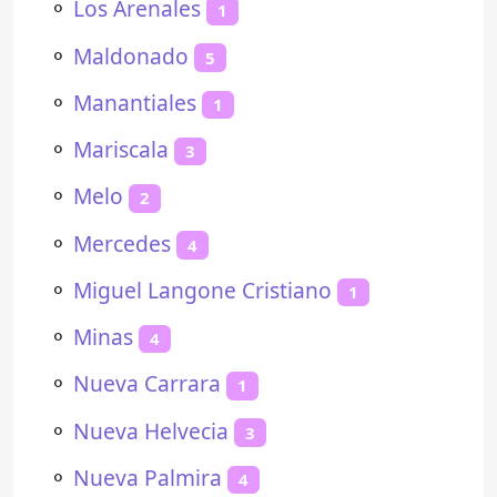
⚬
Los Arenales
1
⚬
Maldonado
5
⚬
Manantiales
1
⚬
Mariscala
3
⚬
Melo
2
⚬
Mercedes
4
⚬
Miguel Langone Cristiano
1
⚬
Minas
4
⚬
Nueva Carrara
1
⚬
Nueva Helvecia
3
⚬
Nueva Palmira
4