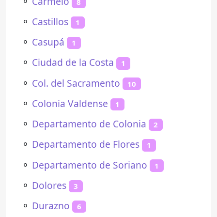
⚬
Carmelo
8
⚬
Castillos
1
⚬
Casupá
1
⚬
Ciudad de la Costa
1
⚬
Col. del Sacramento
10
⚬
Colonia Valdense
1
⚬
Departamento de Colonia
2
⚬
Departamento de Flores
1
⚬
Departamento de Soriano
1
⚬
Dolores
3
⚬
Durazno
6