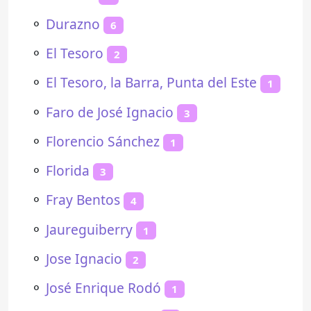
⚬
Durazno
6
⚬
El Tesoro
2
⚬
El Tesoro, la Barra, Punta del Este
1
⚬
Faro de José Ignacio
3
⚬
Florencio Sánchez
1
⚬
Florida
3
⚬
Fray Bentos
4
⚬
Jaureguiberry
1
⚬
Jose Ignacio
2
⚬
José Enrique Rodó
1