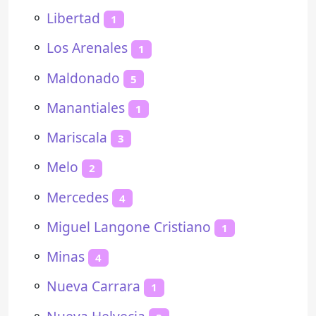
⚬
Libertad
1
⚬
Los Arenales
1
⚬
Maldonado
5
⚬
Manantiales
1
⚬
Mariscala
3
⚬
Melo
2
⚬
Mercedes
4
⚬
Miguel Langone Cristiano
1
⚬
Minas
4
⚬
Nueva Carrara
1