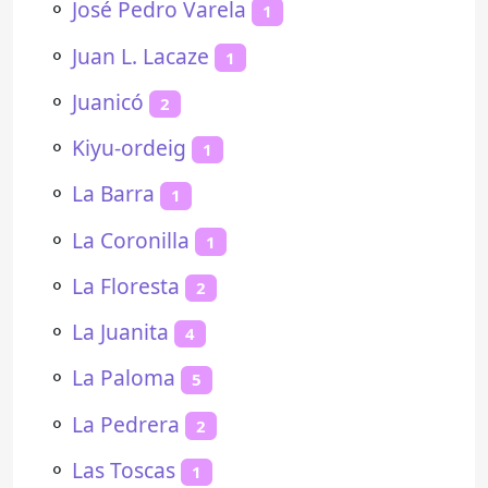
⚬
José Pedro Varela
1
⚬
Juan L. Lacaze
1
⚬
Juanicó
2
⚬
Kiyu-ordeig
1
⚬
La Barra
1
⚬
La Coronilla
1
⚬
La Floresta
2
⚬
La Juanita
4
⚬
La Paloma
5
⚬
La Pedrera
2
⚬
Las Toscas
1