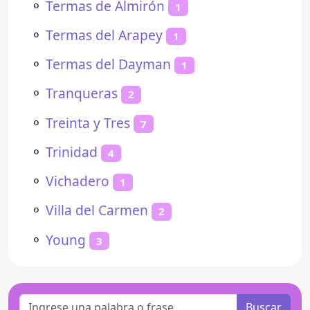
⚬
Termas de Almirón
1
⚬
Termas del Arapey
1
⚬
Termas del Dayman
1
⚬
Tranqueras
2
⚬
Treinta y Tres
7
⚬
Trinidad
4
⚬
Vichadero
1
⚬
Villa del Carmen
2
⚬
Young
3
Buscar