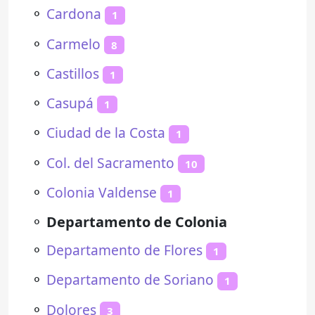
⚬
Cardona
1
⚬
Carmelo
8
⚬
Castillos
1
⚬
Casupá
1
⚬
Ciudad de la Costa
1
⚬
Col. del Sacramento
10
⚬
Colonia Valdense
1
⚬
Departamento de Colonia
⚬
Departamento de Flores
1
⚬
Departamento de Soriano
1
⚬
Dolores
3