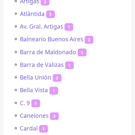
⚬
Artigas
3
⚬
Atlántida
5
⚬
Av. Gral. Artigas
1
⚬
Balneario Buenos Aires
2
⚬
Barra de Maldonado
1
⚬
Barra de Valizas
1
⚬
Bella Unión
2
⚬
Bella Vista
1
⚬
C. 9
1
⚬
Canelones
3
⚬
Cardal
1