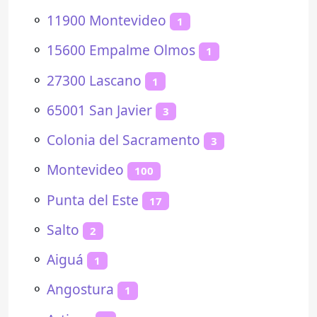
⚬
11900 Montevideo
1
⚬
15600 Empalme Olmos
1
⚬
27300 Lascano
1
⚬
65001 San Javier
3
⚬
Colonia del Sacramento
3
⚬
Montevideo
100
⚬
Punta del Este
17
⚬
Salto
2
⚬
Aiguá
1
⚬
Angostura
1