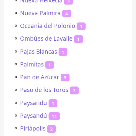
⚬
Nueva Helvecia
3
⚬
Nueva Palmira
4
⚬
Oceanía del Polonio
1
⚬
Ombúes de Lavalle
1
⚬
Pajas Blancas
1
⚬
Palmitas
1
⚬
Pan de Azúcar
3
⚬
Paso de los Toros
7
⚬
Paysandu
1
⚬
Paysandú
11
⚬
Piriápolis
2