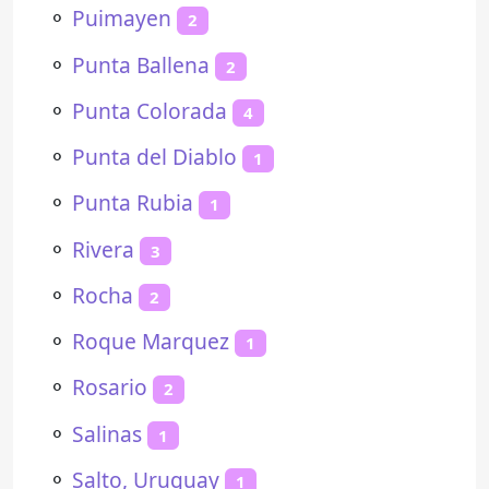
⚬
Puimayen
2
⚬
Punta Ballena
2
⚬
Punta Colorada
4
⚬
Punta del Diablo
1
⚬
Punta Rubia
1
⚬
Rivera
3
⚬
Rocha
2
⚬
Roque Marquez
1
⚬
Rosario
2
⚬
Salinas
1
⚬
Salto, Uruguay
1