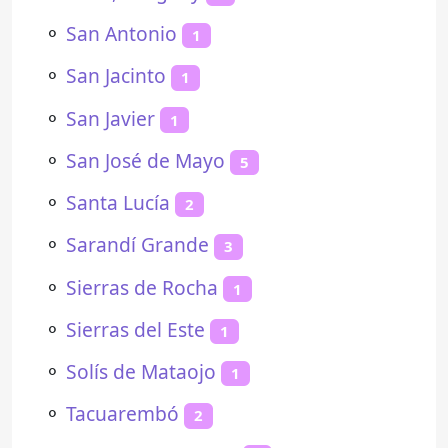
⚬
San Antonio
1
⚬
San Jacinto
1
⚬
San Javier
1
⚬
San José de Mayo
5
⚬
Santa Lucía
2
⚬
Sarandí Grande
3
⚬
Sierras de Rocha
1
⚬
Sierras del Este
1
⚬
Solís de Mataojo
1
⚬
Tacuarembó
2