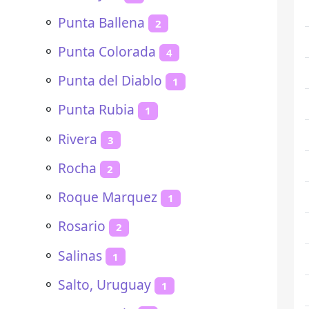
⚬
Punta Ballena
2
⚬
Punta Colorada
4
⚬
Punta del Diablo
1
⚬
Punta Rubia
1
⚬
Rivera
3
⚬
Rocha
2
⚬
Roque Marquez
1
⚬
Rosario
2
⚬
Salinas
1
⚬
Salto, Uruguay
1