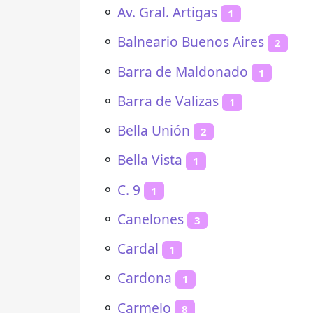
⚬
Av. Gral. Artigas
1
⚬
Balneario Buenos Aires
2
⚬
Barra de Maldonado
1
⚬
Barra de Valizas
1
⚬
Bella Unión
2
⚬
Bella Vista
1
⚬
C. 9
1
⚬
Canelones
3
⚬
Cardal
1
⚬
Cardona
1
⚬
Carmelo
8