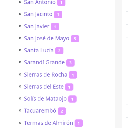
⚬
San Antonio
1
⚬
San Jacinto
1
⚬
San Javier
1
⚬
San José de Mayo
5
⚬
Santa Lucía
2
⚬
Sarandí Grande
3
⚬
Sierras de Rocha
1
⚬
Sierras del Este
1
⚬
Solís de Mataojo
1
⚬
Tacuarembó
2
⚬
Termas de Almirón
1