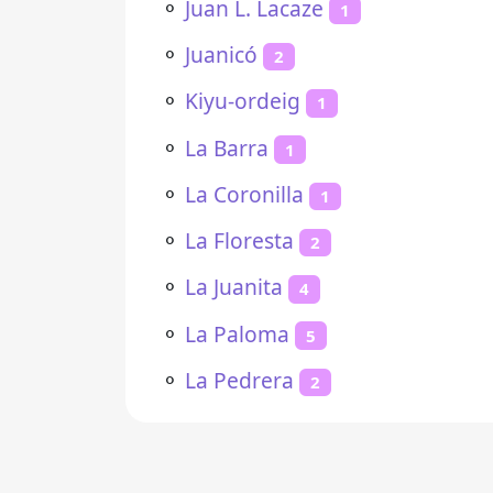
⚬
Juan L. Lacaze
1
⚬
Juanicó
2
⚬
Kiyu-ordeig
1
⚬
La Barra
1
⚬
La Coronilla
1
⚬
La Floresta
2
⚬
La Juanita
4
⚬
La Paloma
5
⚬
La Pedrera
2