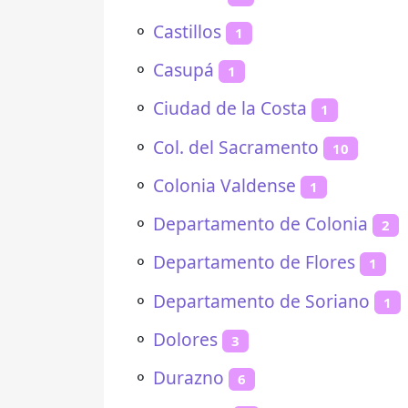
⚬
Castillos
1
⚬
Casupá
1
⚬
Ciudad de la Costa
1
⚬
Col. del Sacramento
10
⚬
Colonia Valdense
1
⚬
Departamento de Colonia
2
⚬
Departamento de Flores
1
⚬
Departamento de Soriano
1
⚬
Dolores
3
⚬
Durazno
6