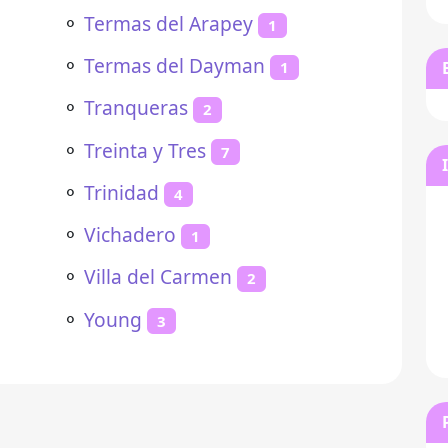
⚬
Termas del Arapey
1
⚬
Termas del Dayman
1
⚬
Tranqueras
2
⚬
Treinta y Tres
7
⚬
Trinidad
4
⚬
Vichadero
1
⚬
Villa del Carmen
2
⚬
Young
3