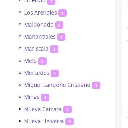
⚬
Libertad
1
⚬
Los Arenales
1
⚬
Maldonado
5
⚬
Manantiales
1
⚬
Mariscala
3
⚬
Melo
2
⚬
Mercedes
4
⚬
Miguel Langone Cristiano
1
⚬
Minas
4
⚬
Nueva Carrara
1
⚬
Nueva Helvecia
3