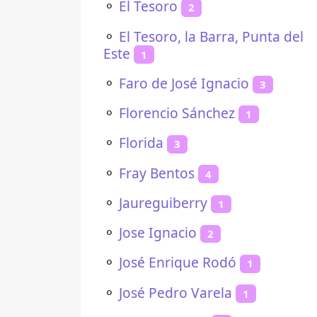
⚬
El Tesoro
2
⚬
El Tesoro, la Barra, Punta del
Este
1
⚬
Faro de José Ignacio
3
⚬
Florencio Sánchez
1
⚬
Florida
3
⚬
Fray Bentos
4
⚬
Jaureguiberry
1
⚬
Jose Ignacio
2
⚬
José Enrique Rodó
1
⚬
José Pedro Varela
1