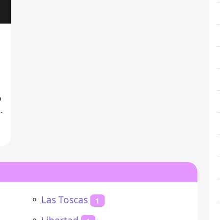
o
⚬
Las Toscas
1