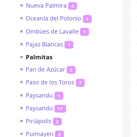
⚬
Nueva Palmira
4
⚬
Oceanía del Polonio
1
⚬
Ombúes de Lavalle
1
⚬
Pajas Blancas
1
⚬
Palmitas
⚬
Pan de Azúcar
3
⚬
Paso de los Toros
7
⚬
Paysandu
1
⚬
Paysandú
11
⚬
Piriápolis
2
⚬
Puimayen
2