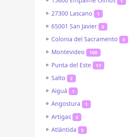
⚬
15600 Empalme Olmos
1
⚬
27300 Lascano
1
⚬
65001 San Javier
3
⚬
Colonia del Sacramento
3
⚬
Montevideo
100
⚬
Punta del Este
17
⚬
Salto
2
⚬
Aiguá
1
⚬
Angostura
1
⚬
Artigas
3
⚬
Atlántida
5