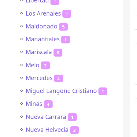
⚬
Libertad
1
⚬
Los Arenales
1
⚬
Maldonado
5
⚬
Manantiales
1
⚬
Mariscala
3
⚬
Melo
2
⚬
Mercedes
4
⚬
Miguel Langone Cristiano
1
⚬
Minas
4
⚬
Nueva Carrara
1
⚬
Nueva Helvecia
3