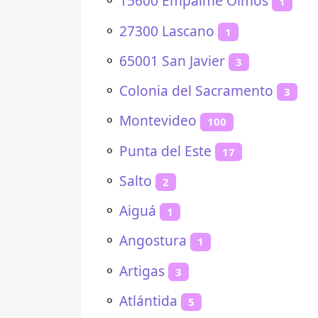
⚬
15600 Empalme Olmos
1
⚬
27300 Lascano
1
⚬
65001 San Javier
3
⚬
Colonia del Sacramento
3
⚬
Montevideo
100
⚬
Punta del Este
17
⚬
Salto
2
⚬
Aiguá
1
⚬
Angostura
1
⚬
Artigas
3
⚬
Atlántida
5