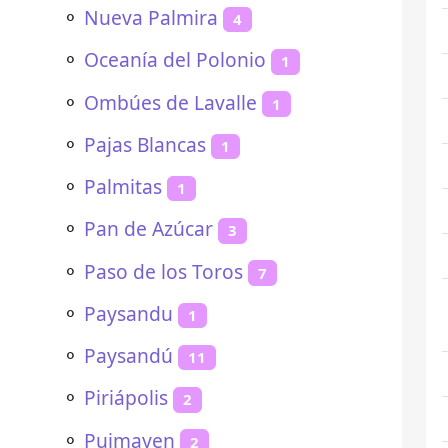
⚬
Nueva Palmira
4
⚬
Oceanía del Polonio
1
⚬
Ombúes de Lavalle
1
⚬
Pajas Blancas
1
⚬
Palmitas
1
⚬
Pan de Azúcar
3
⚬
Paso de los Toros
7
⚬
Paysandu
1
⚬
Paysandú
11
⚬
Piriápolis
2
⚬
Puimayen
2