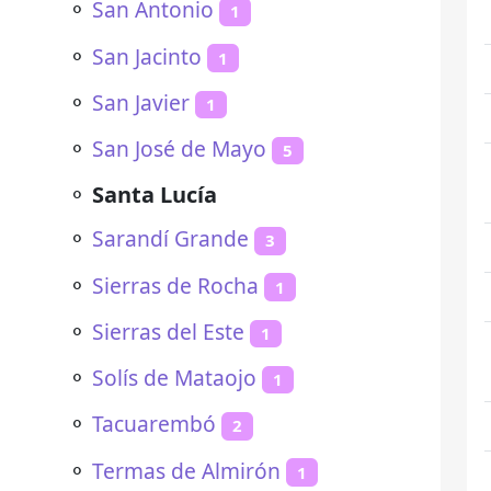
⚬
San Antonio
1
⚬
San Jacinto
1
⚬
San Javier
1
⚬
San José de Mayo
5
⚬
Santa Lucía
⚬
Sarandí Grande
3
⚬
Sierras de Rocha
1
⚬
Sierras del Este
1
⚬
Solís de Mataojo
1
⚬
Tacuarembó
2
⚬
Termas de Almirón
1