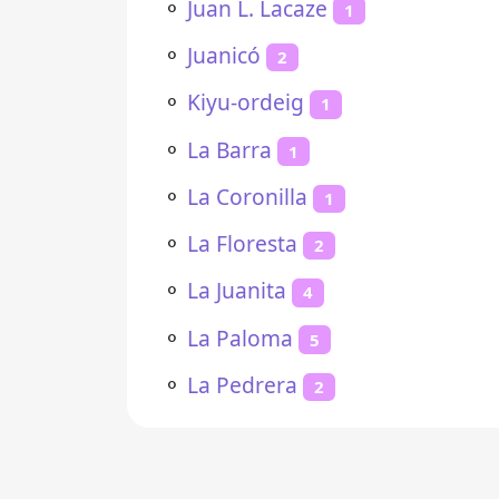
⚬
Juan L. Lacaze
1
⚬
Juanicó
2
⚬
Kiyu-ordeig
1
⚬
La Barra
1
⚬
La Coronilla
1
⚬
La Floresta
2
⚬
La Juanita
4
⚬
La Paloma
5
⚬
La Pedrera
2