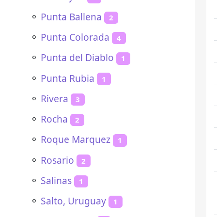
⚬
Punta Ballena
2
⚬
Punta Colorada
4
⚬
Punta del Diablo
1
⚬
Punta Rubia
1
⚬
Rivera
3
⚬
Rocha
2
⚬
Roque Marquez
1
⚬
Rosario
2
⚬
Salinas
1
⚬
Salto, Uruguay
1