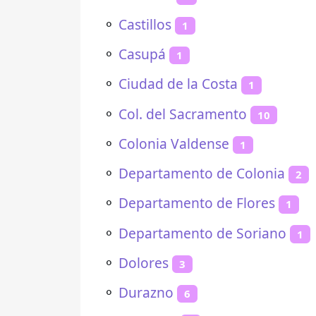
⚬
Castillos
1
⚬
Casupá
1
⚬
Ciudad de la Costa
1
⚬
Col. del Sacramento
10
⚬
Colonia Valdense
1
⚬
Departamento de Colonia
2
⚬
Departamento de Flores
1
⚬
Departamento de Soriano
1
⚬
Dolores
3
⚬
Durazno
6