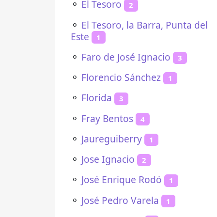
⚬
El Tesoro
2
⚬
El Tesoro, la Barra, Punta del
Este
1
⚬
Faro de José Ignacio
3
⚬
Florencio Sánchez
1
⚬
Florida
3
⚬
Fray Bentos
4
⚬
Jaureguiberry
1
⚬
Jose Ignacio
2
⚬
José Enrique Rodó
1
⚬
José Pedro Varela
1