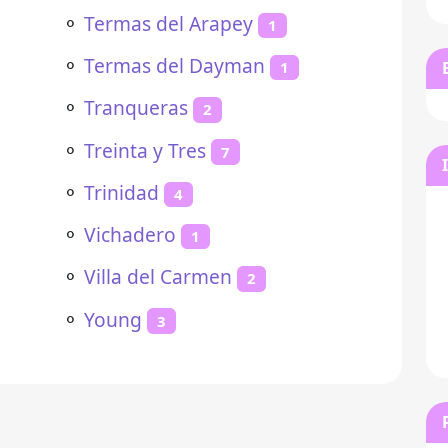
⚬
Termas del Arapey
1
⚬
Termas del Dayman
1
⚬
Tranqueras
2
⚬
Treinta y Tres
7
⚬
Trinidad
4
⚬
Vichadero
1
⚬
Villa del Carmen
2
⚬
Young
3