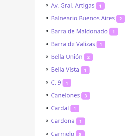
⚬
Av. Gral. Artigas
1
⚬
Balneario Buenos Aires
2
⚬
Barra de Maldonado
1
⚬
Barra de Valizas
1
⚬
Bella Unión
2
⚬
Bella Vista
1
⚬
C. 9
1
⚬
Canelones
3
⚬
Cardal
1
⚬
Cardona
1
⚬
Carmelo
8