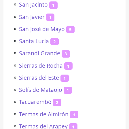
⚬
San Jacinto
1
⚬
San Javier
1
⚬
San José de Mayo
5
⚬
Santa Lucía
2
⚬
Sarandí Grande
3
⚬
Sierras de Rocha
1
⚬
Sierras del Este
1
⚬
Solís de Mataojo
1
⚬
Tacuarembó
2
⚬
Termas de Almirón
1
⚬
Termas del Arapey
1