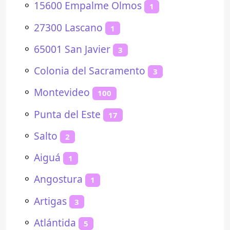
⚬
15600 Empalme Olmos
1
⚬
27300 Lascano
1
⚬
65001 San Javier
3
⚬
Colonia del Sacramento
3
⚬
Montevideo
100
⚬
Punta del Este
17
⚬
Salto
2
⚬
Aiguá
1
⚬
Angostura
1
⚬
Artigas
3
⚬
Atlántida
5