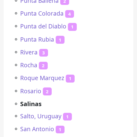
⚬
Punta Ballena
2
⚬
Punta Colorada
4
⚬
Punta del Diablo
1
⚬
Punta Rubia
1
⚬
Rivera
3
⚬
Rocha
2
⚬
Roque Marquez
1
⚬
Rosario
2
⚬
Salinas
⚬
Salto, Uruguay
1
⚬
San Antonio
1