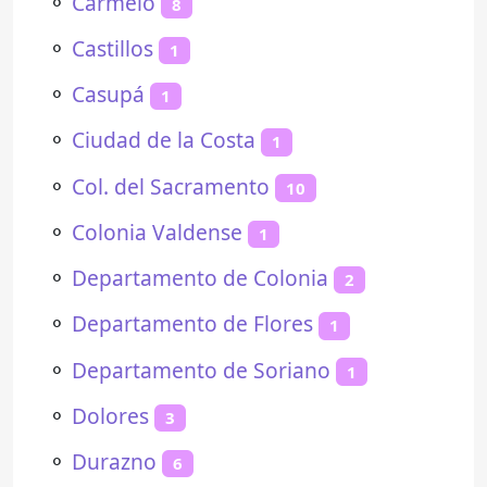
⚬
Carmelo
8
⚬
Castillos
1
⚬
Casupá
1
⚬
Ciudad de la Costa
1
⚬
Col. del Sacramento
10
⚬
Colonia Valdense
1
⚬
Departamento de Colonia
2
⚬
Departamento de Flores
1
⚬
Departamento de Soriano
1
⚬
Dolores
3
⚬
Durazno
6