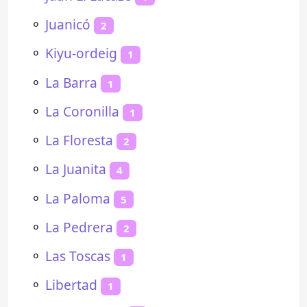
⚬
Juanicó
2
⚬
Kiyu-ordeig
1
⚬
La Barra
1
⚬
La Coronilla
1
⚬
La Floresta
2
⚬
La Juanita
4
⚬
La Paloma
5
⚬
La Pedrera
2
⚬
Las Toscas
1
⚬
Libertad
1