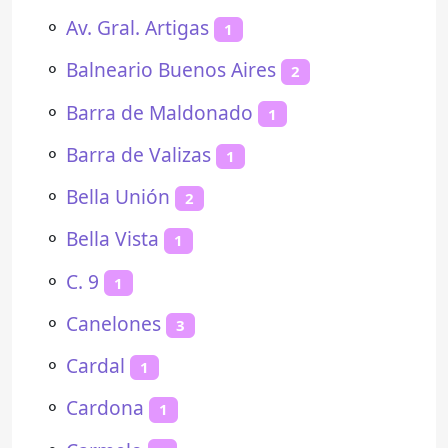
⚬
Av. Gral. Artigas
1
⚬
Balneario Buenos Aires
2
⚬
Barra de Maldonado
1
⚬
Barra de Valizas
1
⚬
Bella Unión
2
⚬
Bella Vista
1
⚬
C. 9
1
⚬
Canelones
3
⚬
Cardal
1
⚬
Cardona
1