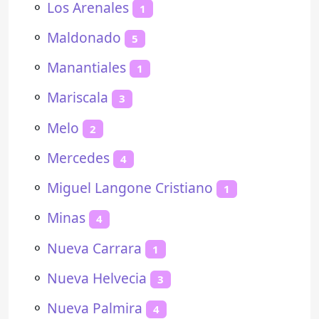
⚬
Los Arenales
1
⚬
Maldonado
5
⚬
Manantiales
1
⚬
Mariscala
3
⚬
Melo
2
⚬
Mercedes
4
⚬
Miguel Langone Cristiano
1
⚬
Minas
4
⚬
Nueva Carrara
1
⚬
Nueva Helvecia
3
⚬
Nueva Palmira
4