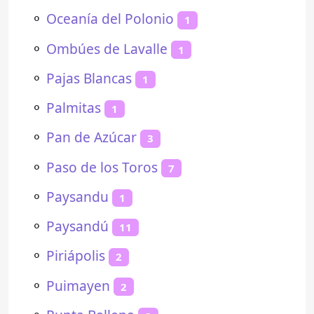
⚬
Oceanía del Polonio
1
⚬
Ombúes de Lavalle
1
⚬
Pajas Blancas
1
⚬
Palmitas
1
⚬
Pan de Azúcar
3
⚬
Paso de los Toros
7
⚬
Paysandu
1
⚬
Paysandú
11
⚬
Piriápolis
2
⚬
Puimayen
2