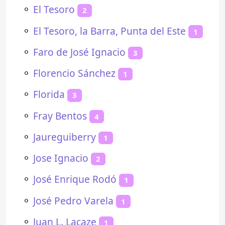
⚬
El Tesoro
2
⚬
El Tesoro, la Barra, Punta del Este
1
⚬
Faro de José Ignacio
3
⚬
Florencio Sánchez
1
⚬
Florida
3
⚬
Fray Bentos
4
⚬
Jaureguiberry
1
⚬
Jose Ignacio
2
⚬
José Enrique Rodó
1
⚬
José Pedro Varela
1
⚬
Juan L. Lacaze
1