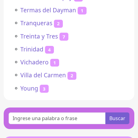
⚬
Termas del Dayman
1
⚬
Tranqueras
2
⚬
Treinta y Tres
7
⚬
Trinidad
4
⚬
Vichadero
1
⚬
Villa del Carmen
2
⚬
Young
3
Buscar