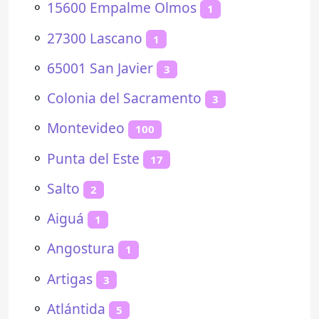
⚬
15600 Empalme Olmos
1
⚬
27300 Lascano
1
⚬
65001 San Javier
3
⚬
Colonia del Sacramento
3
⚬
Montevideo
100
⚬
Punta del Este
17
⚬
Salto
2
⚬
Aiguá
1
⚬
Angostura
1
⚬
Artigas
3
⚬
Atlántida
5