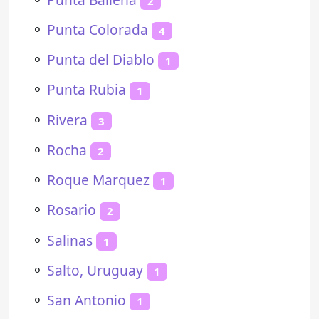
2
⚬
Punta Colorada
4
⚬
Punta del Diablo
1
⚬
Punta Rubia
1
⚬
Rivera
3
⚬
Rocha
2
⚬
Roque Marquez
1
⚬
Rosario
2
⚬
Salinas
1
⚬
Salto, Uruguay
1
⚬
San Antonio
1