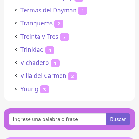
⚬
Termas del Dayman
1
⚬
Tranqueras
2
⚬
Treinta y Tres
7
⚬
Trinidad
4
⚬
Vichadero
1
⚬
Villa del Carmen
2
⚬
Young
3
Buscar