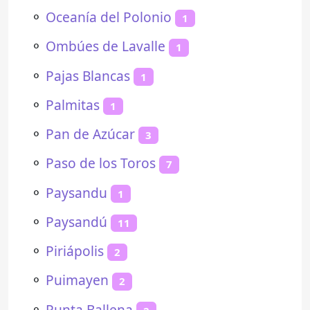
⚬
Oceanía del Polonio
1
⚬
Ombúes de Lavalle
1
⚬
Pajas Blancas
1
⚬
Palmitas
1
⚬
Pan de Azúcar
3
⚬
Paso de los Toros
7
⚬
Paysandu
1
⚬
Paysandú
11
⚬
Piriápolis
2
⚬
Puimayen
2
⚬
Punta Ballena