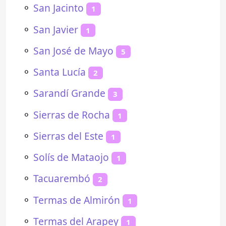
⚬
San Jacinto
1
⚬
San Javier
1
⚬
San José de Mayo
5
⚬
Santa Lucía
2
⚬
Sarandí Grande
3
⚬
Sierras de Rocha
1
⚬
Sierras del Este
1
⚬
Solís de Mataojo
1
⚬
Tacuarembó
2
⚬
Termas de Almirón
1
⚬
Termas del Arapey
1