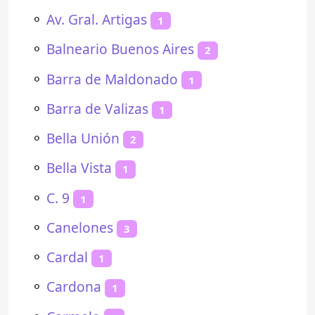
⚬
Av. Gral. Artigas
1
⚬
Balneario Buenos Aires
2
⚬
Barra de Maldonado
1
⚬
Barra de Valizas
1
⚬
Bella Unión
2
⚬
Bella Vista
1
⚬
C. 9
1
⚬
Canelones
3
⚬
Cardal
1
⚬
Cardona
1