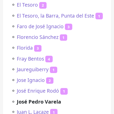
⚬
El Tesoro
2
⚬
El Tesoro, la Barra, Punta del Este
1
⚬
Faro de José Ignacio
3
⚬
Florencio Sánchez
1
⚬
Florida
3
⚬
Fray Bentos
4
⚬
Jaureguiberry
1
⚬
Jose Ignacio
2
⚬
José Enrique Rodó
1
⚬
José Pedro Varela
⚬
Juan L. Lacaze
1