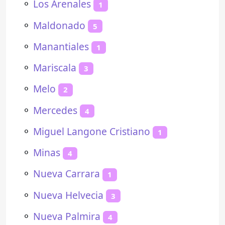
⚬
Los Arenales
1
⚬
Maldonado
5
⚬
Manantiales
1
⚬
Mariscala
3
⚬
Melo
2
⚬
Mercedes
4
⚬
Miguel Langone Cristiano
1
⚬
Minas
4
⚬
Nueva Carrara
1
⚬
Nueva Helvecia
3
⚬
Nueva Palmira
4