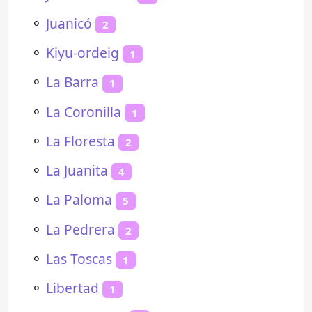
⚬
Juanicó
2
⚬
Kiyu-ordeig
1
⚬
La Barra
1
⚬
La Coronilla
1
⚬
La Floresta
2
⚬
La Juanita
4
⚬
La Paloma
5
⚬
La Pedrera
2
⚬
Las Toscas
1
⚬
Libertad
1