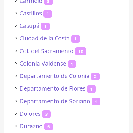
⚬
Carmelo
8
⚬
Castillos
1
⚬
Casupá
1
⚬
Ciudad de la Costa
1
⚬
Col. del Sacramento
10
⚬
Colonia Valdense
1
⚬
Departamento de Colonia
2
⚬
Departamento de Flores
1
⚬
Departamento de Soriano
1
⚬
Dolores
3
⚬
Durazno
6